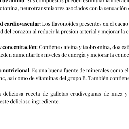
o de ánimo
: Sus compuestos pueden estimular la liberaci
otonina, neurotransmisores asociados con la sensación d
d cardiovascular
: Los flavonoides presentes en el caca
d del corazón al reducir la presión arterial y mejorar la 
y concentración
: Contiene cafeína y teobromina, dos est
ueden aumentar los niveles de energía y mejorar la conce
 nutricional
: Es una buena fuente de minerales como el 
nc, así como de vitaminas del grupo B. También contiene 
 deliciosa receta de galletas crudiveganas de nuez y 
este delicioso ingrediente: