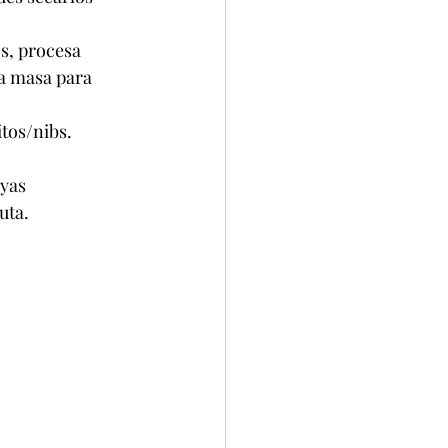
 procesa      
a masa para 
tos/nibs. 
s      
uta.