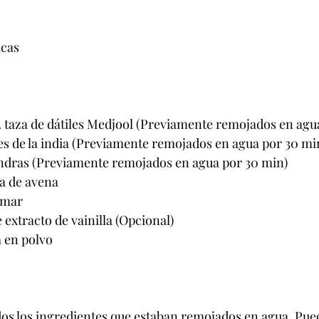
icas
2 taza de dátiles Medjool (Previamente remojados en agu
es de la india (Previamente remojados en agua por 30 mi
endras (Previamente remojados en agua por 30 min)
na de avena
e mar
 extracto de vainilla (Opcional)
a en polvo
os los ingredientes que estaban remojados en agua. Puedes