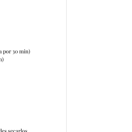
a por 30 min)
n)
 secarlos      