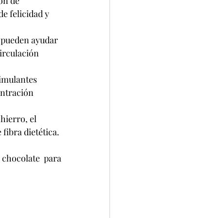
ón de 
e felicidad y 
o pueden ayudar 
circulación 
imulantes 
ntración 
hierro, el 
fibra dietética.
chocolate para 