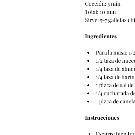
Cocción: 5 min
Total: 10 min
Sirve: 5-7 galletas ch
Ingredientes
Para la masa: 1/
1/2 taza de nuec
1/4 taza de alm
1/4 taza de hari
1 pizca de sal d
1/4 cucharada de
1 pizca de canel
Instrucciones
Escurre bien tod