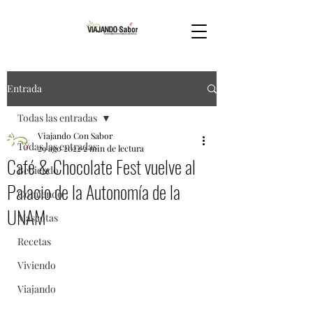
Entrada
Todas las entradas
Viajando Con Sabor
Todas las entradas
29 ago 2022
2 min de lectura
Café & Chocolate Fest vuelve al
Bebiendo
Palacio de la Autonomía de la
Comiendo
UNAM
Mascotas
Recetas
Viviendo
Viajando