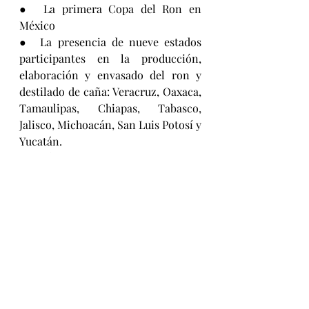
●  La primera Copa del Ron en 
México
●  La presencia de nueve estados 
participantes en la producción, 
elaboración y envasado del ron y 
destilado de caña: Veracruz, Oaxaca, 
Tamaulipas, Chiapas, Tabasco, 
Jalisco, Michoacán, San Luis Potosí y 
Yucatán.
●  Más de 50 artistas y actividades 
culturales
●  Encuentros de negocio y 
networking
●  Más de 20 restaurantes y 
cocineras tradicionales
●  Más de 10 catas especializadas
●  Una expectativa superior a los 10 
mil asistentes