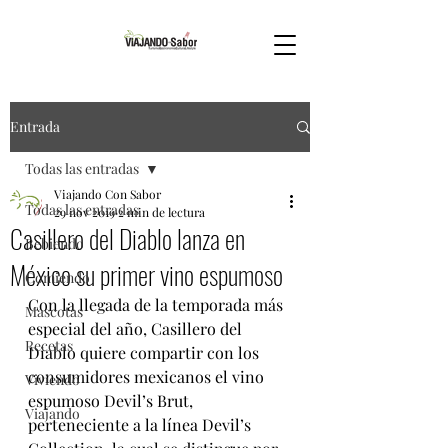
Entrada
Todas las entradas
Viajando Con Sabor
Todas las entradas
29 nov 2019
2 min de lectura
Casillero del Diablo lanza en
Bebiendo
México su primer vino espumoso
Comiendo
Con la llegada de la temporada más 
Mascotas
especial del año, Casillero del 
Recetas
Diablo quiere compartir con los 
consumidores mexicanos el vino 
Viviendo
espumoso Devil’s Brut, 
Viajando
perteneciente a la línea Devil’s 