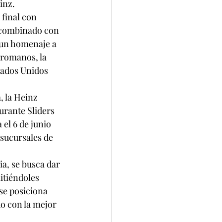
inz.
final con 
 combinado con 
 un homenaje a 
 romanos, la 
tados Unidos 
, la Heinz 
urante Sliders 
el 6 de junio 
sucursales de 
ia, se busca dar 
itiéndoles 
se posiciona 
o con la mejor 