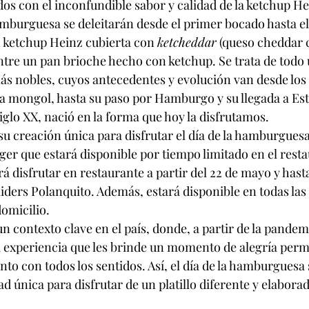
os con el inconfundible sabor y calidad de la ketchup He
mburguesa se deleitarán desde el primer bocado hasta el 
 ketchup Heinz cubierta con 
ketcheddar
 (queso cheddar
ntre un pan brioche hecho con ketchup. Se trata de todo
 más nobles, cuyos antecedentes y evolución van desde los
a mongol, hasta su paso por Hamburgo y su llegada a Es
siglo XX, nació en la forma que hoy la disfrutamos.
u creación única para disfrutar el día de la hamburguesa
r que estará disponible por tiempo limitado en el resta
 disfrutar en restaurante a partir del 22 de mayo y hasta 
iders Polanquito. Además, estará disponible en todas las 
domicilio.
n contexto clave en el país, donde, a partir de la pandem
 experiencia que les brinde un momento de alegría perm
to con todos los sentidos. Así, el día de la hamburguesa 
 única para disfrutar de un platillo diferente y elaborad