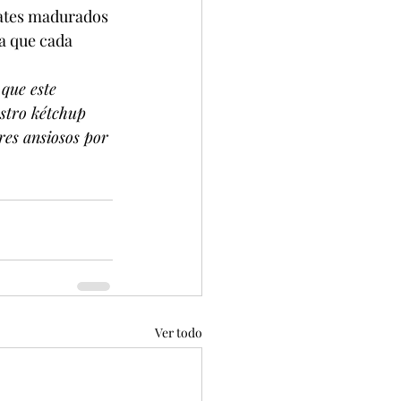
mates madurados 
a que cada 
que este 
stro kétchup 
ares ansiosos por 
Ver todo