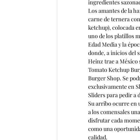
ingredientes sazonad
Los amantes de la ha
carne de ternera con
ketchup), colocada e
uno de los platillos
Edad Media y la époc
donde, a inicios del 
Heinz trae a México s
Tomato Ketchup Burge
Burger Shop. Se podrá
exclusivamente en Sl
Sliders para pedir a 
Su arribo ocurre en u
a los comensales una
disfrutar cada momen
como una oportunidad
calidad.