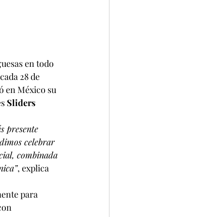
guesas en todo 
 cada 28 de 
zó en México su 
s 
Sliders 
s presente 
idimos celebrar 
cial, combinada 
nica”
, explica 
ente para 
con 