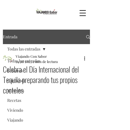
Entrada
Todas las entradas
Viajando Con Sabor
Todas las entradas
24 jul 2023
2 min de lectura
Celebra el Día Internacional del
Bebiendo
Tequila preparando tus propios
Comiendo
cocteles
Mascotas
Recetas
Viviendo
Viajando