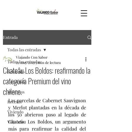
Entrada
Todas las entradas
Viajando Con Sabor
Todas las entradas
22 may 2015
3 min de lectura
Chateâu Los Boldos: reafirmando la
Bebiendo
categoría Premium del vino
Comiendo
chileno.
Mascotas
Las parcelas de Cabernet Sauvignon 
Recetas
y Merlot plantadas en la década de 
Viviendo
los 50 abrieron paso al legado de 
Chateâu Los Boldos, un argumento 
Viajando
más para reafirmar la calidad del 