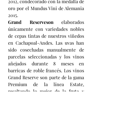
2012, condecorado con la medalla de 
oro por el Mundus Vini de Alemania 
2015.
Grand Reserveson
 elaborados 
únicamente con variedades nobles 
de cepas tintas de nuestros viñedos 
en Cachapoal-Andes. Las uvas han 
sido cosechadas manualmente de 
parcelas seleccionadas y los vinos 
añejados durante 8 meses en 
barricas de roble francés. Los vinos 
Grand Reserve son parte de la gama 
Premium de la línea Estate, 
resaltando lo mejor de la fruta y 
terruño con una personalidad única 
y auténtica.
La línea incluye dos etiquetas: 
Cabernet Sauvignon – Syrah 2013 y 
Carmenere 2013.