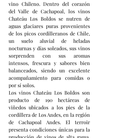
vino Chileno. Dentro del corazón 
del Valle de Cachapoal, los vinos 
Chateâu Los Boldos se nutren de 
aguas glaciares puras provenientes 
de los picos cordilleranos de Chile, 
un suelo aluvial de heladas 
nocturnas y días soleados, sus vinos 
sorprenden con sus aromas 
intensos, frescura y sabores bien 
balanceados, siendo un excelente 
acompañamiento para comidas o 
por sí solos.
Los vinos Chateâu Los Boldos son 
producto de 190 hectáreas de 
viñedos ubicados a los pies de la 
cordillera de Los Andes, en la región 
de Cachapoal Andes. El terroir 
presenta condiciones únicas para la 
producción de vinos de alta gama, 