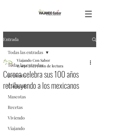
Entrada
Todas las entradas
Viajando Con Sabor
Todas las entradas
15 sept 2025
3 min de lectura
Corona celebra sus 100 años
Bebiendo
retribuyendo a los mexicanos
Comiendo
Mascotas
Recetas
Viviendo
Viajando