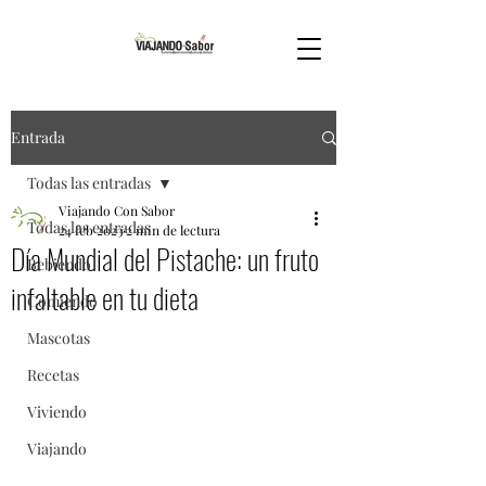
Entrada
Todas las entradas
Viajando Con Sabor
Todas las entradas
24 feb 2023
2 min de lectura
Día Mundial del Pistache: un fruto
Bebiendo
infaltable en tu dieta
Comiendo
Mascotas
Recetas
Viviendo
Viajando