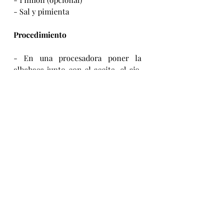
- Sal y pimienta
Procedimiento
- En una procesadora poner la 
albahaca junto con el aceite, el ajo, 
el jugo de medio limón (opcional), 
sal y pimienta al gusto, y procesar 
bien.
- Retirar la cáscara y pelar lo mejor 
posible los pistaches e integrarlos.
- Procesar unos minutos más hasta 
triturarlos bien y ya tendremos listo 
el pesto. Agregar aceite de ser 
necesario, sal y pimienta a gusto y 
reservar.
- Cocinar los fideos en abundante 
agua hirviendo y escurrir cuando 