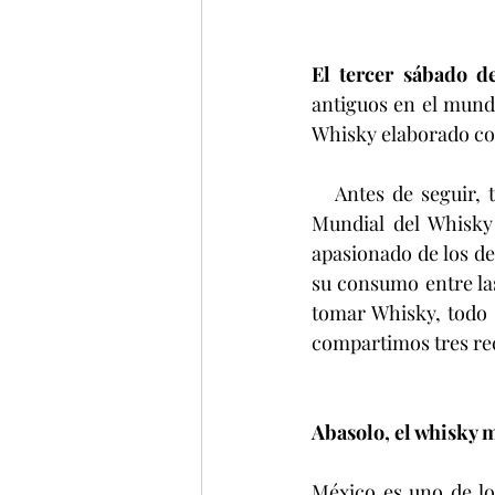
El tercer sábado d
antiguos en el mundo
Whisky elaborado co
   Antes de seguir, te contamos un poco sobre el surgimiento de esta celebración. El Día 
Mundial del Whisky 
apasionado de los de
su consumo entre las
tomar Whisky, todo s
compartimos tres rec
Abasolo, el whisky 
México es uno de lo