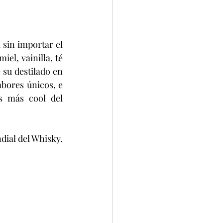
sin importar el 
l, vainilla, té 
su destilado en 
bores únicos, e 
s más cool del 
ndial del Whisky.