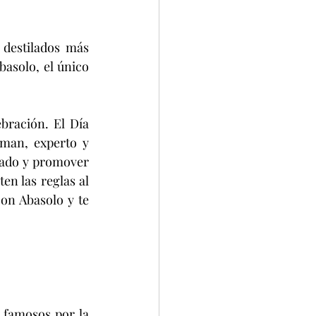
destilados más 
asolo, el único 
man, experto y 
lado y promover 
n las reglas al 
on Abasolo y te 
 famosos por la 