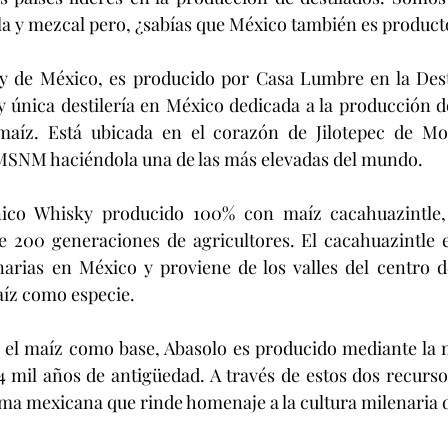
la y mezcal pero, ¿sabías que México también es produc
y única destilería en México dedicada a la producción d
aíz. Está ubicada en el corazón de Jilotepec de Mol
 MSNM haciéndola una de las más elevadas del mundo.
e 200 generaciones de agricultores. El cacahuazintle e
narias en México y proviene de los valles del centro d
aíz como especie.
4 mil años de antigüedad. A través de estos dos recurs
ma mexicana que rinde homenaje a la cultura milenaria 