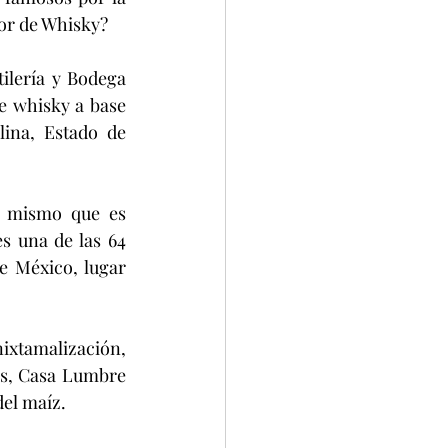
tor de Whisky?
e whisky a base 
ina, Estado de 
s una de las 64 
e México, lugar 
os, Casa Lumbre 
del maíz.