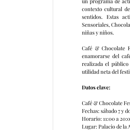
un programa de activ
contexto cultural de
sentidos. Estas ac
Sensoriales, Chocola
niñas y niños.
Café & Chocolate Fe
enamorarse del café
realizada el públic
utilidad neta del fe
Datos clave:
Café & Chocolate Fes
Fechas: sábado 7 y d
Horario: 11:00 a 20:
Lugar: Palacio de l