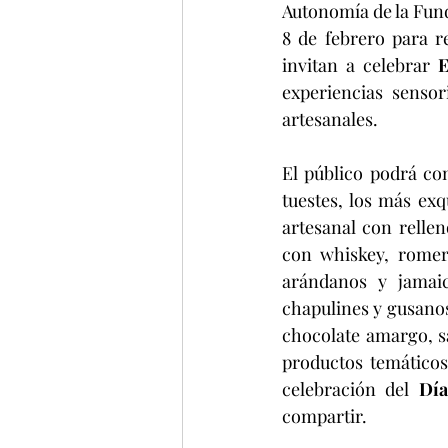
Autonomía de la Fund
8 de febrero para re
invitan a celebrar 
experiencias sensor
artesanales.
El público podrá con
tuestes, los más exq
artesanal con rellen
con whiskey, romero
arándanos y jamaic
chapulines y gusanos
chocolate amargo, sa
productos temáticos
celebración del 
Día
compartir.