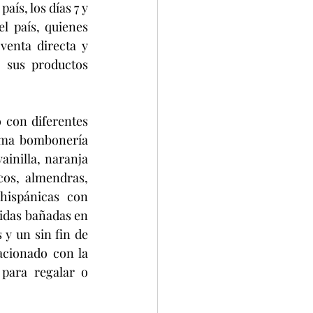
s, los días 7 y 
l país, quienes 
venta directa y 
 sus productos 
 con diferentes 
sima bombonería 
inilla, naranja 
os, almendras, 
hispánicas con 
idas bañadas en 
y un sin fin de 
cionado con la 
 para regalar o 