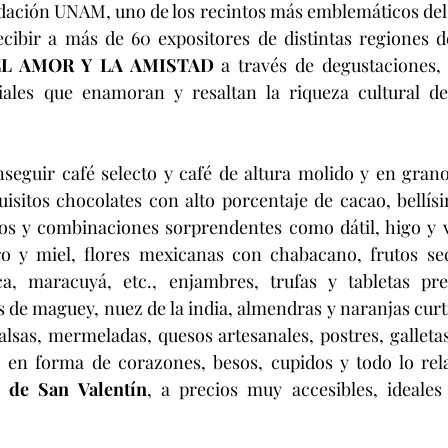
ación UNAM, uno de los recintos más emblemáticos del paí
cibir a más de 60 expositores de distintas regiones de
EL AMOR Y LA AMISTAD
 a través de degustaciones, 
iales que enamoran y resaltan la riqueza cultural de
seguir café selecto y café de altura molido y en grano
uisitos chocolates con alto porcentaje de cacao, bellí
os y combinaciones sorprendentes como dátil, higo y va
 y miel, flores mexicanas con chabacano, frutos sec
a, maracuyá, etc., enjambres, trufas y tabletas pre
 de maguey, nuez de la india, almendras y naranjas curt
lsas, mermeladas, quesos artesanales, postres, galletas 
 en forma de corazones, besos, cupidos y todo lo rela
 de San Valentín
, a precios muy accesibles, ideales