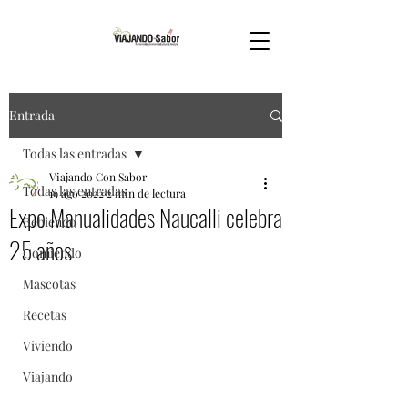
Entrada
Todas las entradas
Viajando Con Sabor
Todas las entradas
19 ago 2022
2 min de lectura
Expo Manualidades Naucalli celebra
Bebiendo
25 años
Comiendo
Mascotas
Recetas
Viviendo
Viajando