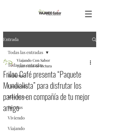
Entrada
Todas las entradas
Viajando Con Sabor
Todas las entradas
3 jun
1 min de lectura
Friloo Café presenta “Paquete
Bebiendo
Mundialista” para disfrutar los
Comiendo
partidos en compañía de tu mejor
Mascotas
amigo
Recetas
Viviendo
Viajando