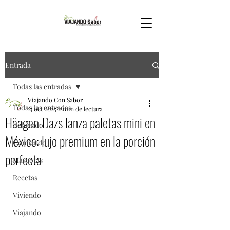
Entrada
Todas las entradas
Viajando Con Sabor
Todas las entradas
15 oct 2025
2 min de lectura
Häagen-Dazs lanza paletas mini en
Bebiendo
México: lujo premium en la porción
Comiendo
perfecta
Mascotas
Recetas
Viviendo
Viajando