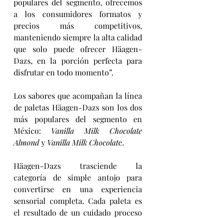
populares del segmento, ofrecemos 
a los consumidores formatos y 
precios más competitivos, 
manteniendo siempre la alta calidad 
que solo puede ofrecer Häagen-
Dazs, en la porción perfecta para 
disfrutar en todo momento”.
Los sabores que acompañan la línea 
de paletas Häagen-Dazs son los dos 
más populares del segmento en 
México: 
Vanilla Milk Chocolate 
Almond 
y 
Vanilla Milk Chocolat
e.
Häagen-Dazs trasciende la 
categoría de simple antojo para 
convertirse en una experiencia 
sensorial completa. Cada paleta es 
el resultado de un cuidado proceso 