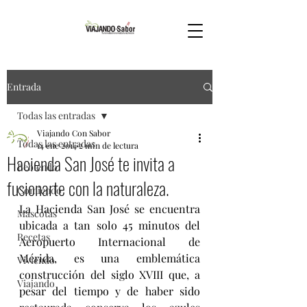
Entrada
Todas las entradas
Viajando Con Sabor
Todas las entradas
14 ene 2014
2 min de lectura
Hacienda San José te invita a
Bebiendo
fusionarte con la naturaleza.
Comiendo
La Hacienda San José se encuentra 
Mascotas
ubicada a tan solo 45 minutos del 
Recetas
Aeropuerto Internacional de 
Mérida, es una emblemática 
Viviendo
construcción del siglo XVIII que, a 
Viajando
pesar del tiempo y de haber sido 