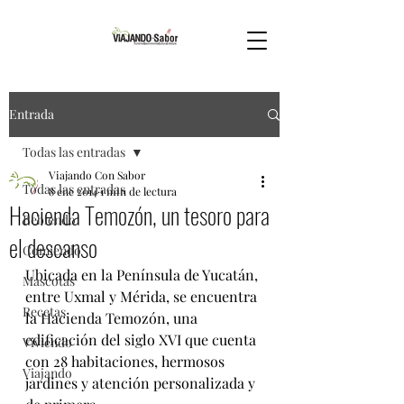
Entrada
Todas las entradas
Viajando Con Sabor
Todas las entradas
8 ene 2014
1 min de lectura
Hacienda Temozón, un tesoro para
Bebiendo
el descanso
Comiendo
Ubicada en la Península de Yucatán, 
Mascotas
entre Uxmal y Mérida, se encuentra 
Recetas
la Hacienda Temozón, una 
edificación del siglo XVI que cuenta 
Viviendo
con 28 habitaciones, hermosos 
Viajando
jardines y atención personalizada y 