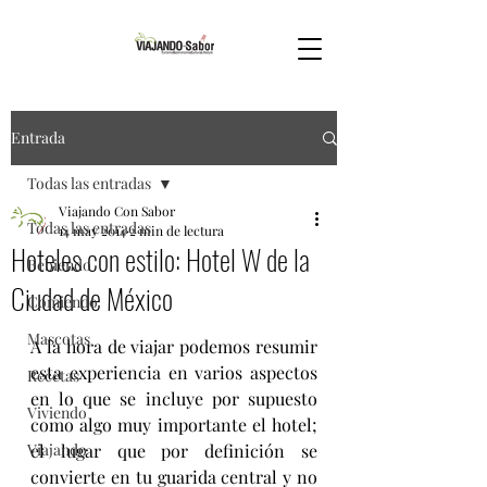
Entrada
Todas las entradas
Viajando Con Sabor
Todas las entradas
14 may 2014
2 min de lectura
Hoteles con estilo: Hotel W de la
Bebiendo
Ciudad de México
Comiendo
Mascotas
A la hora de viajar podemos resumir 
esta experiencia en varios aspectos 
Recetas
en lo que se incluye por supuesto 
Viviendo
como algo muy importante el hotel; 
Viajando
el lugar que por definición se 
convierte en tu guarida central y no 