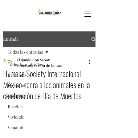
Entrada
Todas las entradas
Viajando Con Sabor
Todas las entradas
27 oct 2023
2 min de lectura
Humane Society Internacional
Bebiendo
México honra a los animales en la
Comiendo
celebración de Día de Muertos
Mascotas
Recetas
Viviendo
Viajando