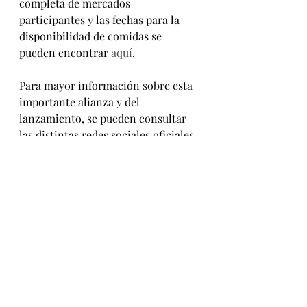
completa de mercados 
participantes y las fechas para la 
disponibilidad de comidas se 
pueden encontrar 
aquí
.
Para mayor información sobre esta 
importante alianza y del 
lanzamiento, se pueden consultar 
las distintas redes sociales oficiales 
de McDonald’s México:
FB: 
McDonald’s México
IG y Twitter: 
@mcdonaldsmx. 
Comiendo