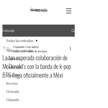
Entrada
Todas las entradas
Viajando Con Sabor
Todas las entradas
3 jun 2021
2 min de lectura
La tan esperada colaboración de
Bebiendo
McDonald’s con la banda de k-pop
Comiendo
BTS llega oficialmente a Méxi
Mascotas
Recetas
Viviendo
Viajando