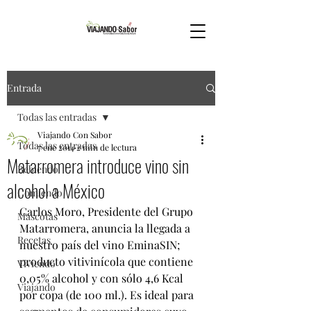
Entrada
Todas las entradas
Viajando Con Sabor
Todas las entradas
7 ene 2014
2 min de lectura
Matarromera introduce vino sin
Bebiendo
alcohol a México
Comiendo
Carlos Moro, Presidente del Grupo 
Mascotas
Matarromera, anuncia la llegada a 
Recetas
nuestro país del vino EminaSIN; 
producto vitivinícola que contiene 
Viviendo
0,05% alcohol y con sólo 4,6 Kcal 
Viajando
por copa (de 100 ml.). Es ideal para 