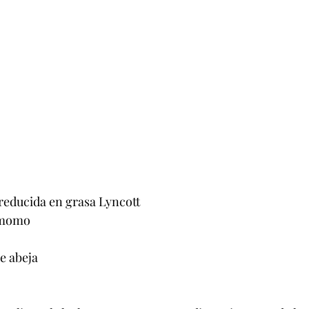
reducida en grasa Lyncott
amomo
de abeja