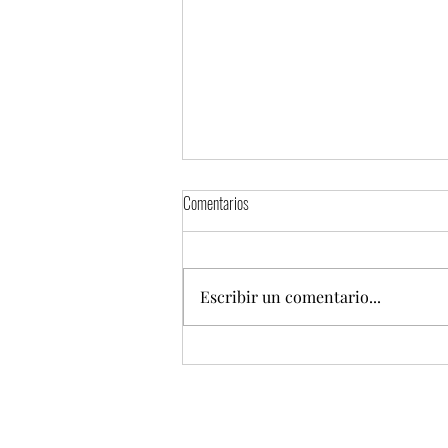
Comentarios
Escribir un comentario...
Día del Padre: celebración alrededor de la
mesa