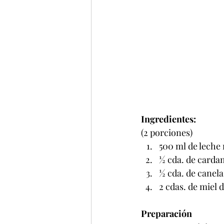
Ingredientes:
(2 porciones)
500 ml de leche 
½ cda. de card
½ cda. de canela
2 cdas. de miel 
Preparación