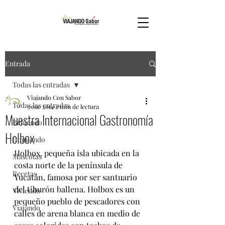
Entrada
Todas las entradas
Viajando Con Sabor
Todas las entradas
3 ene 2014
2 min de lectura
Muestra Internacional Gastronomía
Bebiendo
Holbox
Comiendo
Holbox, pequeña isla ubicada en la 
Mascotas
costa norte de la península de 
Recetas
Yucatán, famosa por ser santuario 
del tiburón ballena. Holbox es un 
Viviendo
pequeño pueblo de pescadores con 
Viajando
calles de arena blanca en medio de 