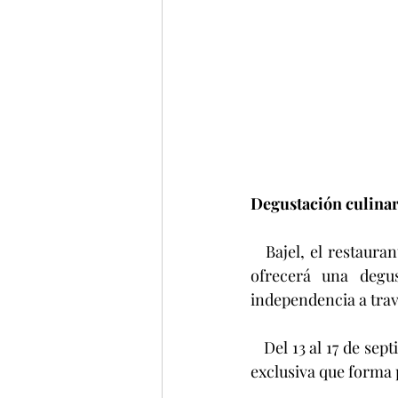
Degustación culinar
   Bajel, el restaurante más exclusivo, ubicado en el piso 13 de Sofitel Mexico City Reforma, 
ofrecerá una degu
independencia a tra
   Del 13 al 17 de septiembre será posible conocer esta muestra de la propuesta gastronómica 
exclusiva que forma p