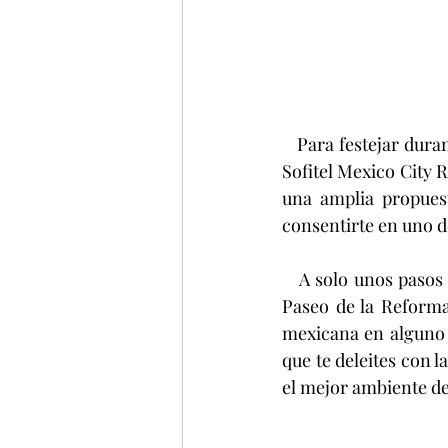
   Para festejar durante el mes de septiembre las fiestas patrias y el orgullo de ser mexicano, 
Sofitel Mexico City 
una amplia propuest
consentirte en uno d
   A solo unos pasos del Ángel de la Independencia y con vistas panorámicas que van desde 
Paseo de la Reforma
mexicana en alguno d
que te deleites con l
el mejor ambiente de