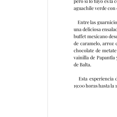
pero si lo tuyo es la
aguachile verde con 
   Entre las guarniciones podrás encontrar esquites de elote amarillo con queso cotija añejo, 
una deliciosa ensalad
buffet mexicano desc
de caramelo, arroz c
chocolate de metate 
vainilla de Papantla
de Balta.
   Esta experiencia de fiesta mexicana estará disponible el 15 de septiembre a partir de las 
19:00 horas hasta la 