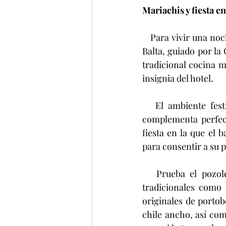
Mariachis y fiesta en
   Para vivir una noche inolvidable y conmemorar la Independencia de México, el equipo de 
Balta, guiado por la
tradicional cocina m
insignia del hotel.
   El ambiente festivo inicia con la decoración azul turquesa y dorados vibrantes y se 
complementa perfect
fiesta en la que el 
para consentir a su p
   Prueba el pozole blanco estilo Guerrero junto a la taquiza al carbón con opciones 
tradicionales como 
originales de portob
chile ancho, así co