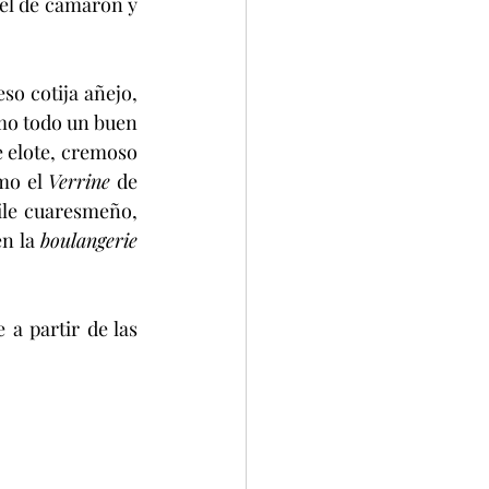
tel de camarón y 
omo todo un buen 
 elote, cremoso 
mo el 
Verrine
 de 
le cuaresmeño, 
n la 
boulangerie