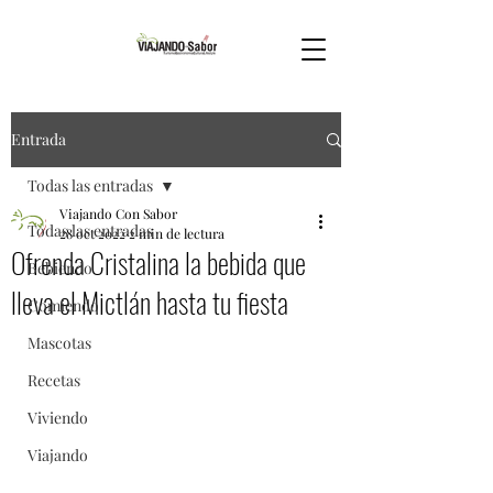
Entrada
Todas las entradas
Viajando Con Sabor
Todas las entradas
28 oct 2022
2 min de lectura
Ofrenda Cristalina la bebida que
Bebiendo
lleva el Mictlán hasta tu fiesta
Comiendo
Mascotas
Recetas
Viviendo
Viajando