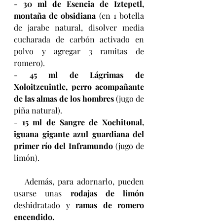
- 
30 ml de Esencia de Iztepetl, 
montaña de obsidiana 
(
en 1 botella 
de jarabe natural, disolver media 
cucharada de carbón activado en 
polvo y agregar 3 ramitas de 
romero
).
- 
45 ml de Lágrimas de 
Xoloitzcuintle, perro acompañante 
de las almas de los hombres 
(jugo de 
piña natural).
- 
15 ml de Sangre de Xochitonal, 
iguana gigante azul guardiana del 
primer río del Inframundo
 (jugo de 
limón).
   Además, para adornarlo, pueden 
usarse unas 
rodajas de limón 
deshidratado y 
ramas de romero 
encendido.