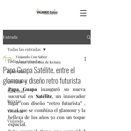
Entrada
Todas las entradas
Viajando Con Sabor
Todas las entradas
29 may 2015
2 min de lectura
Papa Guapa Satélite, entre el
Bebiendo
glamour y diseño retro futurista
Comiendo
Papa Guapa
 inauguró su nueva 
Mascotas
sucursal en 
Satélite
, un innovador 
Recetas
lugar con diseño “retro futurista” , 
en el que se combina el glamour y la 
Viviendo
belleza de los años 50 con un toque 
Viajando
espacial.