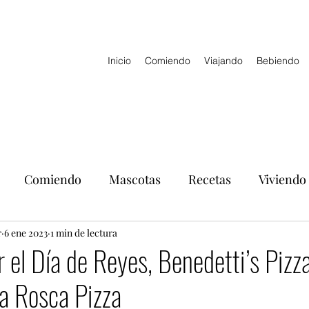
Inicio
Comiendo
Viajando
Bebiendo
Comiendo
Mascotas
Recetas
Viviendo
r
6 ene 2023
1 min de lectura
r el Día de Reyes, Benedetti’s Pizz
a Rosca Pizza