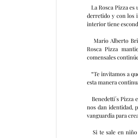
   La Rosca Pizza es una pizza circular, elaborada con masa recién horneada, delicioso queso 
derretido y con los 
interior tiene escond
   Mario Alberto Briceño Martínez, director general de Grupo Benedetti’s, destacó que la 
Rosca Pizza mantie
comensales continúe
   “Te invitamos a que este día de Reyes lo festejes con una deliciosa pizza de Benedetti’s y de 
esta manera continua
   Benedetti´s Pizza es una empresa orgullosamente mexicana que apoya las tradiciones que 
nos dan identidad, p
vanguardia para cre
   Si te sale en niño Dios en tu rebanada, como dicta la tradición, tendrás que invitar una 