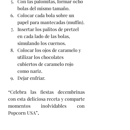
Con las palomitas, formar ocho 
bolas del mismo tamaño.
Colocar cada bola sobre un 
papel para mantecadas (muffin).
Insertar los palitos de pretzel 
en cada lado de las bolas, 
simulando los cuernos.
Colocar los ojos de caramelo y 
utilizar los chocolates 
cubiertos de caramelo rojo 
como nariz.
Dejar enfriar.
“Celebra las fiestas decembrinas 
con esta deliciosa receta y comparte 
momentos inolvidables con 
Popcorn USA”
.