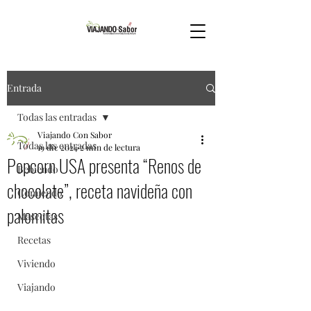
Entrada
Todas las entradas
Viajando Con Sabor
Todas las entradas
19 dic 2024
2 min de lectura
Popcorn USA presenta “Renos de
Bebiendo
chocolate”, receta navideña con
Comiendo
palomitas
Mascotas
Recetas
Viviendo
Viajando