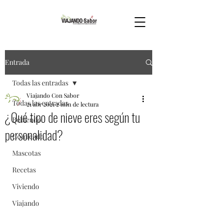
Entrada
Todas las entradas
Viajando Con Sabor
Todas las entradas
21 abr 2021
2 min de lectura
¿Qué tipo de nieve eres según tu
Bebiendo
personalidad?
Comiendo
Mascotas
Recetas
Viviendo
Viajando