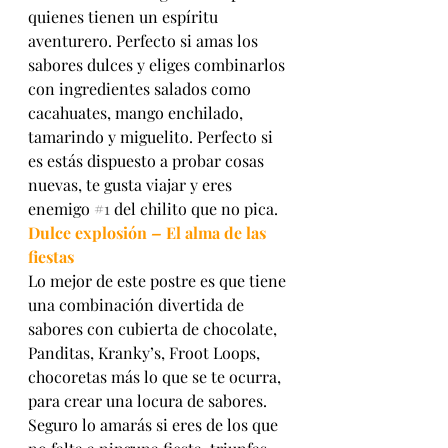
quienes tienen un espíritu 
aventurero. Perfecto si amas los 
sabores dulces y eliges combinarlos 
con ingredientes salados como 
cacahuates, mango enchilado, 
tamarindo y miguelito. Perfecto si 
es estás dispuesto a probar cosas 
nuevas, te gusta viajar y eres 
enemigo 
#1
 del chilito que no pica.
Dulce explosión
 – 
El alma de las 
fiestas
Lo mejor de este postre es que tiene 
una combinación divertida de 
sabores con cubierta de chocolate, 
Panditas, Kranky’s, Froot Loops, 
chocoretas más lo que se te ocurra, 
para crear una locura de sabores. 
Seguro lo amarás si eres de los que 