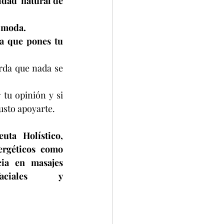
dad  natural de 
a moda.
a que pones tu 
rda que nada se 
tu opinión y si 
usto apoyarte.
ta Holístico, 
rgéticos como 
ia en masajes 
aciales y 