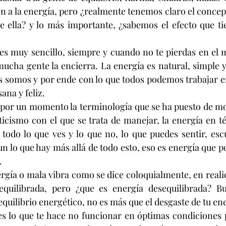
n a la energía, pero ¿realmente tenemos claro el concepto
e ella? y lo más importante, ¿sabemos el efecto que ti
 es muy sencillo, siempre y cuando no te pierdas en el
mucha gente la encierra. La energía es natural, simple y 
os somos y por ende con lo que todos podemos trabajar e
ana y feliz.
 por un momento la terminología que se ha puesto de mo
icismo con el que se trata de manejar, la energía en t
 todo lo que ves y lo que no, lo que puedes sentir, escu
un lo que hay más allá de todo esto, eso es energía que p
.
ergía o mala vibra como se dice coloquialmente, en realid
quilibrada, pero ¿que es energía desequilibrada? Bu
quilibrio energético, no es más que el desgaste de tu ene
 es lo que te hace no funcionar en óptimas condiciones p