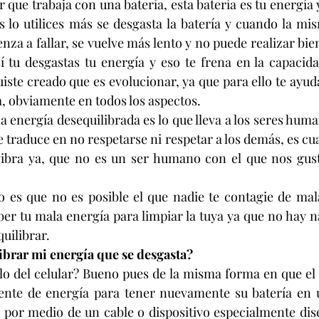
r que trabaja con una batería, esta batería es tu energía y
 lo utilices más se desgasta la batería y cuando la mi
enza a fallar, se vuelve más lento y no puede realizar bien
í tu desgastas tu energía y eso te frena en la capacidad
uiste creado que es evolucionar, ya que para ello te ayu
a, obviamente en todos los aspectos.
a energía desequilibrada es lo que lleva a los seres huma
e traduce en no respetarse ni respetar a los demás, es cu
vibra ya, que no es un ser humano con el que nos guste
 es que no es posible el que nadie te contagie de mala
er tu mala energía para limpiar la tuya ya que no hay na
quilibrar.
ibrar mi energía que se desgasta?
o del celular? Bueno pues de la misma forma en que el c
ente de energía para tener nuevamente su batería en u
 por medio de un cable o dispositivo especialmente dise