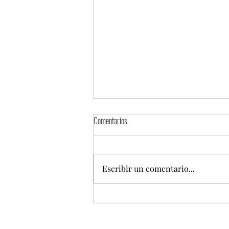
Comentarios
Escribir un comentario...
Festival del Pulque, Gastronomía Típica y
Mezcal celebra su 9ª edición