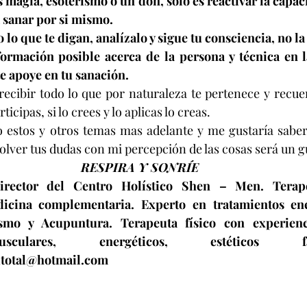
s magia, esoterismo o un don, solo es reactivar la capaci
 sanar por si mismo.
 lo que te digan, analízalo y sigue tu consciencia, no l
formación posible acerca de la persona y técnica en l
e apoye en tu sanación.
ecibir todo lo que por naturaleza te pertenece y recue
rticipas, si lo crees y lo aplicas lo creas.
 estos y otros temas mas adelante y me gustaría saber 
olver tus dudas con mi percepción de las cosas será un g
RESPIRA Y SONRÍE
rector del Centro Holístico Shen – Men. Terapeu
dicina complementaria. Experto en tratamientos ene
smo y Acupuntura. Terapeuta físico con experienc
usculares, energéticos, estéticos f
dtotal@hotmail.com