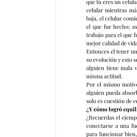
que tú eres un celula
celular mientras más
baja, el celular comi
el que fue hecho; as
trabajo para el que f
mejor calidad de vid
Entonces el tener un
su evolución y esto s
alguien tiene mala 
misma actitud.
Por el mismo motivo
alguien pueda absorb
solo es cuestión de e
¿Y cómo logró equil
¿Recuerdas el ejempl
conectarse a una fu
para funcionar bien,