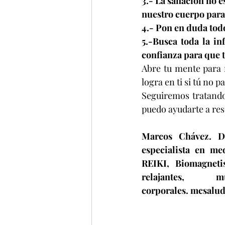
3.- La sanación no e
nuestro cuerpo para
4.- Pon en duda todo
5.-Busca toda la in
confianza para que t
Abre tu mente para r
logra en ti si tú no pa
Seguiremos tratando
puedo ayudarte a res
Marcos Chávez. Di
especialista en me
REIKI, Biomagneti
relajantes, m
corporales. mcsalu