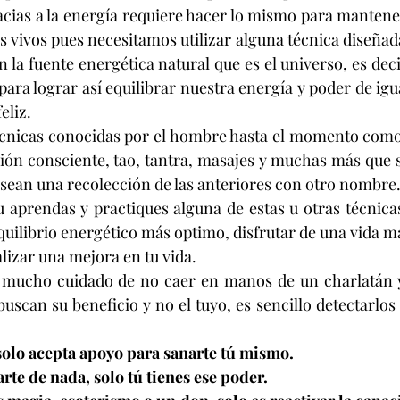
racias a la energía requiere hacer lo mismo para mantener
es vivos pues necesitamos utilizar alguna técnica diseña
la fuente energética natural que es el universo, es deci
 para lograr así equilibrar nuestra energía y poder de ig
eliz.
écnicas conocidas por el hombre hasta el momento como 
ión consciente, tao, tantra, masajes y muchas más que s
sean una recolección de las anteriores con otro nombre
 aprendas y practiques alguna de estas u otras técnicas 
uilibrio energético más optimo, disfrutar de una vida más
alizar una mejora en tu vida.
 mucho cuidado de no caer en manos de un charlatán y
buscan su beneficio y no el tuyo, es sencillo detectarlos 
 solo acepta apoyo para sanarte tú mismo.
rte de nada, solo tú tienes ese poder.