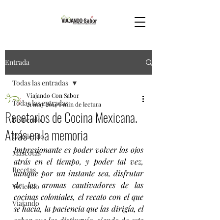
Entrada
Todas las entradas
Viajando Con Sabor
Todas las entradas
21 may 2014
6 min de lectura
Recetarios de Cocina Mexicana.
Bebiendo
Atrás en la memoria
Comiendo
Impresionante es poder volver los ojos 
Mascotas
atrás en el tiempo, y poder tal vez, 
Recetas
aunque por un instante sea, disfrutar 
de los aromas cautivadores de las 
Viviendo
cocinas coloniales, el recato con el que 
Viajando
se hacía, la paciencia que las dirigía, el 