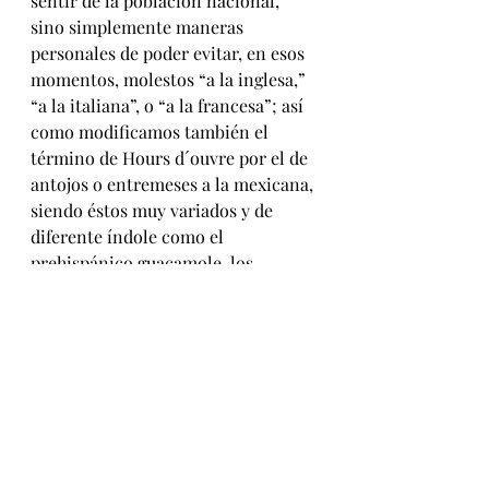
sentir de la población nacional, 
sino simplemente maneras 
personales de poder evitar, en esos 
momentos, molestos “a la inglesa,” 
“a la italiana”, o “a la francesa”; así 
como modificamos también el 
término de Hours d´ouvre por el de 
antojos o entremeses a la mexicana, 
siendo éstos muy variados y de 
diferente índole como el 
prehispánico guacamole, los 
antojos a base de maíz, chilaquiles, 
garnachas, etc. Posteriormente 
degradamos ese nombre a antojitos, 
al igual que la cantidad de ellos, 
ahora solo en este rubro colocamos 
a las quesadillas, pambazos, tacos, 
tamales, etc.
El devenir de la cocina mexicana ha 