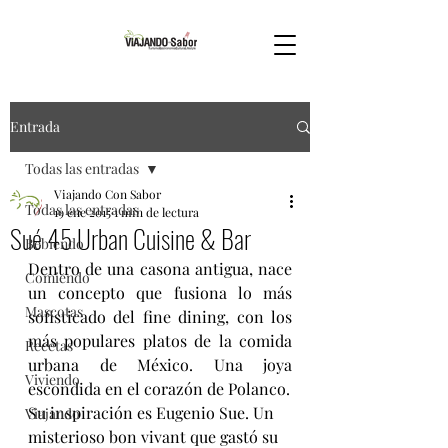
Entrada
Todas las entradas
Viajando Con Sabor
Todas las entradas
19 ene 2015
1 min de lectura
Sué 45 Urban Cuisine & Bar
Bebiendo
Dentro de una casona antigua, nace 
Comiendo
un concepto que fusiona lo más 
Mascotas
sofisticado del fine dining, con los 
más populares platos de la comida 
Recetas
urbana de México. Una joya 
Viviendo
escondida en el corazón de Polanco. 
Su inspiración es Eugenio Sue. Un 
Viajando
misterioso bon vivant que gastó su 