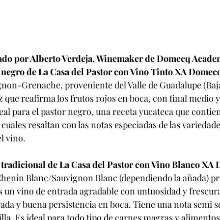
do por Alberto Verdeja, Winemaker de Domecq Acade
 negro de La Casa del Pastor con Vino Tinto XA Domec
non-Grenache, proveniente del Valle de Guadalupe (Baja 
z que reafirma los frutos rojos en boca, con final medio y
deal para el pastor negro, una receta yucateca que conti
 cuales resaltan con las notas especiadas de las variedades
l vino.
 tradicional de La Casa del Pastor con Vino Blanco X
henin Blanc/Sauvignon Blanc (dependiendo la añada) pr
s un vino de entrada agradable con untuosidad y frescur
rada y buena persistencia en boca. Tiene una nota semi 
illa. Es ideal para todo tipo de carnes magras y alimento