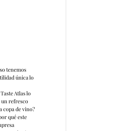
eso tenemos 
ilidad única lo 
Taste Atlas lo 
 un refresco 
na copa de vino?
or qué este 
mpresa 