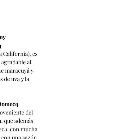
my
q
California), es 
 agradable al 
ene maracuyá y 
 de uva y la 
A Domecq
oveniente del 
a, que además 
seca, con mucha 
s con una sazón 