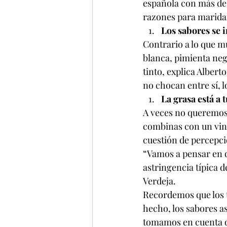
española con más de 
razones para maridar
Los sabores se 
Contrario a lo que mu
blanca, pimienta neg
tinto, explica Albert
no chocan entre sí, 
La grasa está a 
A veces no queremos 
combinas con un vino
cuestión de percepci
“Vamos a pensar en qu
astringencia típica de
Verdeja.
Recordemos que los t
hecho, los sabores a
tomamos en cuenta qu