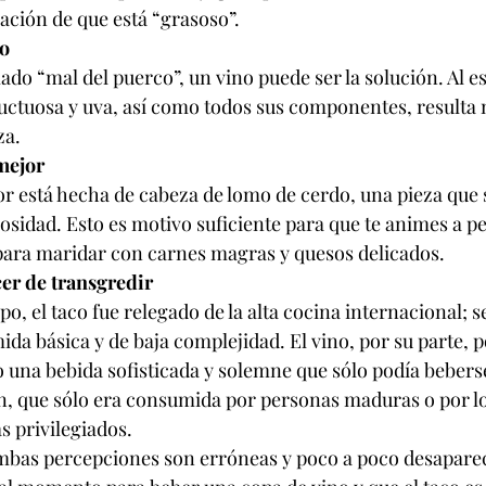
ación de que está “grasoso”.
o
mado “mal del puerco”, un vino puede ser la solución. Al 
ructuosa y uva, así como todos sus componentes, result
za.
mejor
or está hecha de cabeza de lomo de cerdo, una pieza que 
osidad. Esto es motivo suficiente para que te animes a pe
 para maridar con carnes magras y quesos delicados.
cer de transgredir
 el taco fue relegado de la alta cocina internacional; se
da básica y de baja complejidad. El vino, por su parte, 
 una bebida sofisticada y solemne que sólo podía bebers
ún, que sólo era consumida por personas maduras o por lo
 privilegiados.
bas percepciones son erróneas y poco a poco desaparec