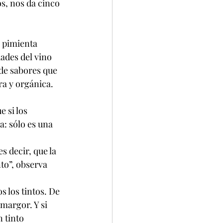
s, nos da cinco 
, pimienta 
ades del vino 
 de sabores que 
ra y orgánica.
 si los 
: sólo es una 
s decir, que la 
nto”, observa 
 los tintos. De 
margor. Y si 
 tinto 