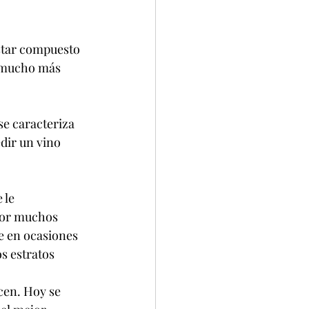
estar compuesto 
a mucho más 
se caracteriza 
dir un vino 
 le 
por muchos 
e en ocasiones 
s estratos 
en. Hoy se 