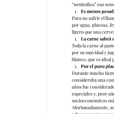
“neutraliza” esa sens
Es menos pesad
Para no sufrir el lla
por agua, glucosa, f
ligero que una cerve
La carne sabrá 
Toda la carne al past
por su suavidad y jug
blanco, que es ideal
Por el puro pla
Durante mucho tiempo,
consideraba una comi
años fue considerado
especiales y, peor a
socioeconómicos más
Afortunadamente, am