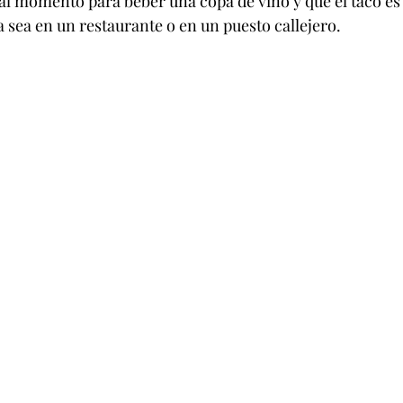
l momento para beber una copa de vino y que el taco es 
 sea en un restaurante o en un puesto callejero.          