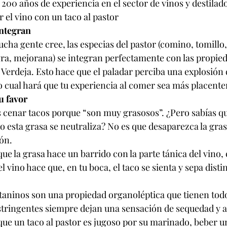
200 años de experiencia en el sector de vinos y destilado
 el vino con un taco al pastor
integran
cha gente cree, las especias del pastor (comino, tomillo
ra, mejorana) se integran perfectamente con las propied
o Verdeja. Esto hace que el paladar perciba una explosión
lo cual hará que tu experiencia al comer sea más placente
tu favor
cenar tacos porque “son muy grasosos”. ¿Pero sabías que
 esta grasa se neutraliza? No es que desaparezca la grasa
ón.
e la grasa hace un barrido con la parte tánica del vino, e
l vino hace que, en tu boca, el taco se sienta y sepa disti
aninos son una propiedad organoléptica que tienen todos
stringentes siempre dejan una sensación de sequedad y a
e un taco al pastor es jugoso por su marinado, beber un