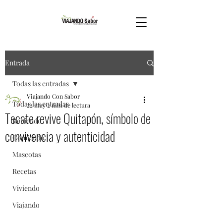
Entrada
Todas las entradas
Viajando Con Sabor
Todas las entradas
22 may
2 min de lectura
Tecate revive Quitapón, símbolo de
Bebiendo
convivencia y autenticidad
Comiendo
Mascotas
Recetas
Viviendo
Viajando