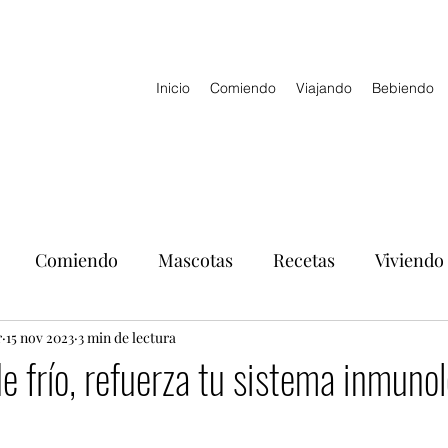
Inicio
Comiendo
Viajando
Bebiendo
Comiendo
Mascotas
Recetas
Viviendo
r
15 nov 2023
3 min de lectura
 frío, refuerza tu sistema inmuno