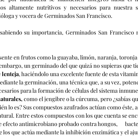
os altamente nutritivos y necesarios para nuestra s
ióloga y vocera de Germinados San Francisco.
sente en frutos como la guayaba, limón, naranja, toronja y 
embargo, un germinado del que quizá no supieras que tie
 
lenteja
, haciéndolo una excelente fuente de esta vitamina
diante la germinación, una técnica que, a su vez, potenc
esarios para la formación de células del sistema inmune
aturales,
 como el jengibre o la cúrcuma, pero ¿sabías que
én lo es? Sus compuestos azufrados actúan como éste, a
tural. Entre estos compuestos con los que cuenta se encu
ne efecto antimicrobiano probado contra hongos,      bacter
 los que actúa mediante la inhibición enzimática y el aju