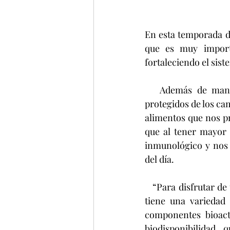
En esta temporada de
que es muy importa
fortaleciendo el si
   Además de mantenernos abrigados o con ropa térmica que nos permita sentirnos 
protegidos de los ca
alimentos que nos pr
que al tener mayor 
inmunológico y nos 
del día.
   “Para disfrutar de una de las temporadas más bonitas del año, Germinados San Francisco 
tiene una variedad 
componentes bioact
biodisponibilidad,