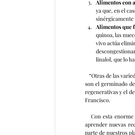
Alimentos con a
ya que, en el ca
sinérgicamente 
Alimentos que f
quinoa, las nuece
vivo actúa elim
descongestionant
linalol, que lo 
   “Otras de las variedades de alimentos vivos recomendadas para esta y todas las temporadas 
son el germinado de g
regenerativas y el de
Francisco.
   Con esta enorme variedad de alimentos para fortalecer nuestro cuerpo, lo que sigue es 
aprender nuevas rec
parte de nuestros pla