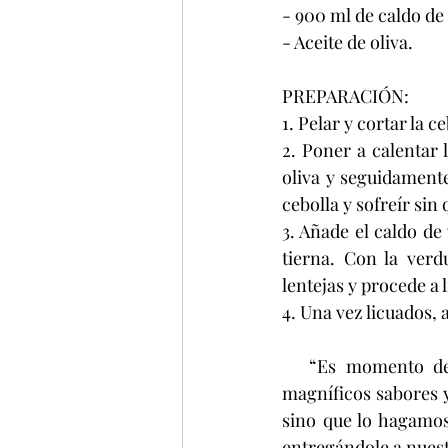
- 900 ml de caldo de
- Aceite de oliva.
PREPARACIÓN:
1. Pelar y cortar la c
2. Poner a calentar 
oliva y seguidamente
cebolla y sofreír sin 
3. Añade el caldo de
tierna. Con la ver
lentejas y procede a 
4. Una vez licuados, 
   “Es momento de que, de manera sencilla, aprendamos a integrar y aprovechar los 
magníficos sabores y
sino que lo hagamos
entregándole a nuestr