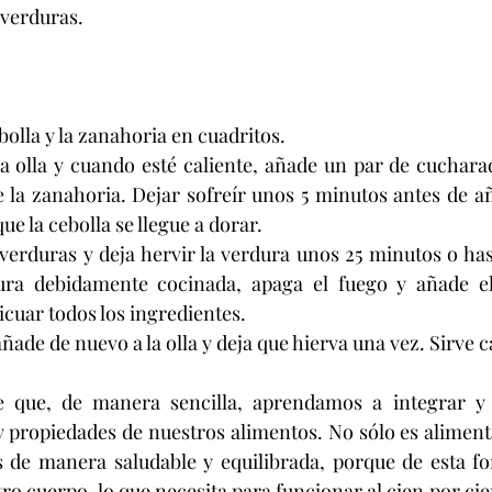
 verduras.
ebolla y la zanahoria en cuadritos.
la olla y cuando esté caliente, añade un par de cucharad
 la zanahoria. Dejar sofreír unos 5 minutos antes de añ
que la cebolla se llegue a dorar.
 verduras y deja hervir la verdura unos 25 minutos o hast
dura debidamente cocinada, apaga el fuego y añade e
licuar todos los ingredientes.
añade de nuevo a la olla y deja que hierva una vez. Sirve c
 propiedades de nuestros alimentos. No sólo es alimenta
 de manera saludable y equilibrada, porque de esta fo
o cuerpo, lo que necesita para funcionar al cien por cie