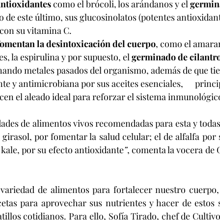
ntioxidantes 
como el brócoli, los arándanos y el 
germin
so de este último, sus glucosinolatos (potentes antioxidan
con su vitamina C. 
omentan la desintoxicación del cuerpo
, como el amaranto
s, la espirulina y por supuesto, el 
germinado de cilantr
inando metales pasados del organismo, además de que tie
e y antimicrobiana por sus aceites esenciales,      princ
hacen el aleado ideal para reforzar el sistema inmunológic
irasol, por fomentar la salud celular; el de alfalfa por
 kale, por su efecto antioxidante
”
, comenta la vocera de
etas para aprovechar sus nutrientes y hacer de estos s
tillos cotidianos. Para ello, Sofía Tirado, chef de Cultiv