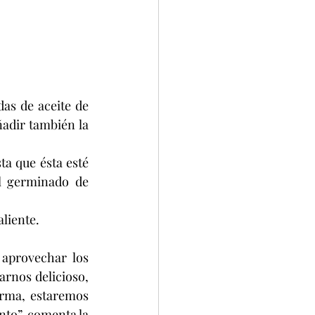
as de aceite de 
adir también la 
a que ésta esté 
l germinado de 
aliente.
rnos delicioso, 
rma, estaremos 
nto”, comenta la 