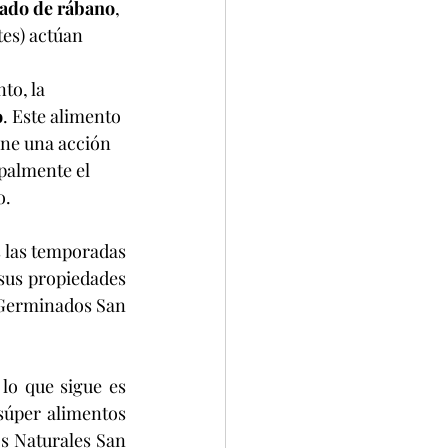
ado de rábano
, 
tes) actúan 
, la      
o
. Este alimento 
ne una acción 
ipalmente el 
o.
 sus propiedades 
 Germinados San 
úper alimentos 
os Naturales San 