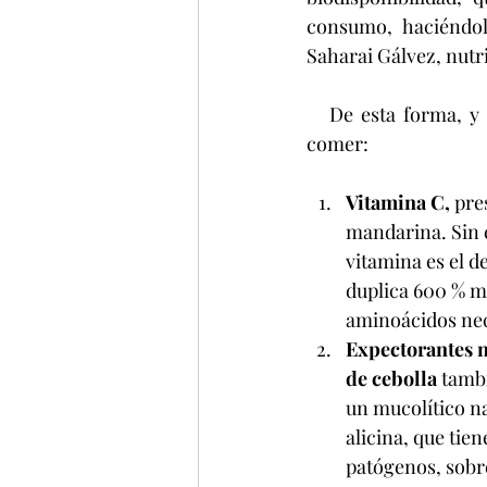
consumo, haciéndol
Saharai Gálvez, nutr
   De esta forma, y sabiendo su importancia, Germinados San Francisco nos recomienda 
comer:
Vitamina C,
 pre
mandarina. Sin 
vitamina es el de
duplica 600 % me
aminoácidos nec
Expectorantes n
de cebolla 
tambi
un mucolítico na
alicina, que tie
patógenos, sobre