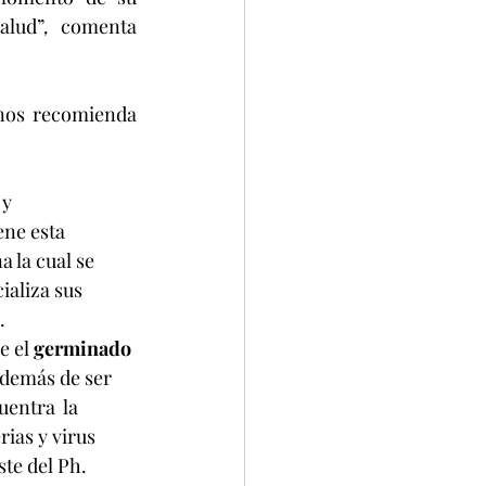
alud”
,
 comenta 
     
ne esta 
 la cual se 
ializa sus 
.
 el 
germinado 
demás de ser 
entra  la 
ias y virus 
ste del Ph.