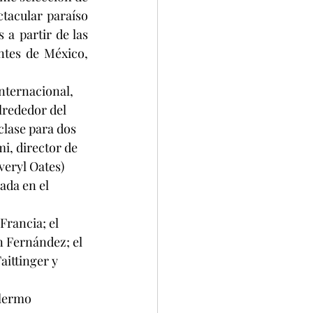
tacular paraíso 
a partir de las 
ntes de México, 
nternacional, 
lrededor del 
clase para dos 
, director de 
veryl Oates) 
ada en el 
rancia; el 
n Fernández; el 
ittinger y 
lermo 