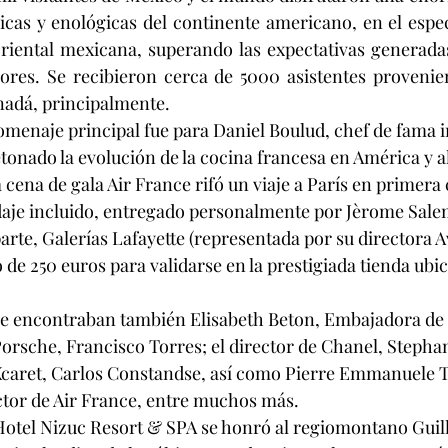
cas y enológicas del continente americano, en el espec
oriental mexicana, superando las expectativas generadas 
iores. Se recibieron cerca de 5000 asistentes provenie
nadá, principalmente.
homenaje principal fue para Daniel Boulud, chef de fama i
etonado la evolución de la cocina francesa en América y a
ena de gala Air France rifó un viaje a París en primera 
je incluido, entregado personalmente por Jèrome Salemi
parte, Galerías Lafayette (representada por su directora A
 de 250 euros para validarse en la prestigiada tienda ubic
 se encontraban también Elisabeth Beton, Embajadora de F
Porsche, Francisco Torres; el director de Chanel, Stepha
Xcaret, Carlos Constandse, así como Pierre Emmanuele Ta
ctor de Air France, entre muchos más.
Hotel Nizuc Resort & SPA se honró al regiomontano Guil