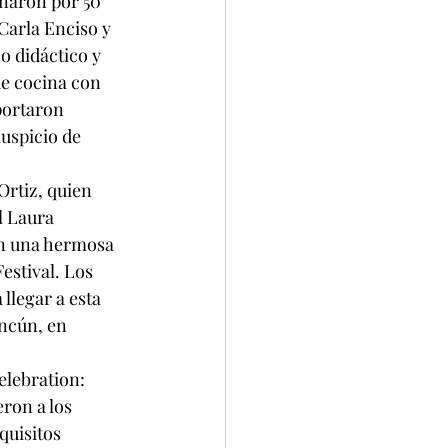
naron por 50 
Carla Enciso y 
 didáctico y 
e cocina con 
portaron 
uspicio de 
Ortiz, quien 
l Laura 
en una hermosa 
estival. Los 
llegar a esta 
ncún, en 
elebration: 
ron a los 
quisitos 