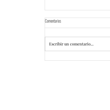
Comentarios
Escribir un comentario...
Torta Fest 2026 presentará una mega
torta de 100 metros