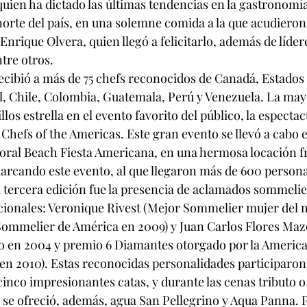
quien ha dictado las últimas tendencias en la gastronomía
rte del país, en una solemne comida a la que acudieron 
nrique Olvera, quien llegó a felicitarlo, además de líder
tre otros.
 recibió a más de 75 chefs reconocidos de Canadá, Estados
l, Chile, Colombia, Guatemala, Perú y Venezuela. La mayo
llos estrella en el evento favorito del público, la especta
hefs of the Americas. Este gran evento se llevó a cabo e
oral Beach Fiesta Americana, en una hermosa locación fr
marcando este evento, al que llegaron más de 600 persona
 tercera edición fue la presencia de aclamados sommelie
cionales: Veronique Rivest (Mejor Sommelier mujer del 
Sommelier de América en 2009) y Juan Carlos Flores Maz
 en 2004 y premio 6 Diamantes otorgado por la Americ
 en 2010). Estas reconocidas personalidades participaro
inco impresionantes catas, y durante las cenas tributo o 
 se ofreció, además, agua San Pellegrino y Aqua Panna. P