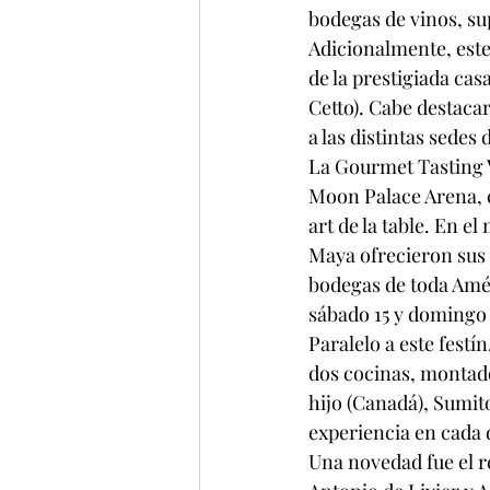
bodegas de vinos, su
Adicionalmente, este
de la prestigiada ca
Cetto). Cabe destaca
a las distintas sedes
La Gourmet Tasting V
Moon Palace Arena, c
art de la table. En 
Maya ofrecieron sus p
bodegas de toda Amér
sábado 15 y domingo
Paralelo a este festí
dos cocinas, montad
hijo (Canadá), Sumit
experiencia en cada 
Una novedad fue el re