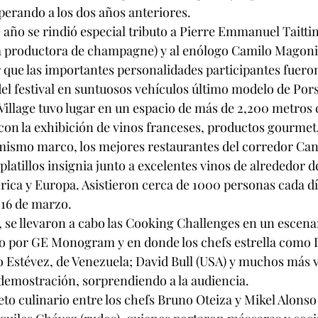
perando a los dos años anteriores.
 año se rindió especial tributo a Pierre Emmanuel Taitti
sa productora de champagne) y al enólogo Camilo Magoni (d
r que las importantes personalidades participantes fuero
 del festival en suntuosos vehículos último modelo de Por
illage tuvo lugar en un espacio de más de 2,200 metros 
on la exhibición de vinos franceses, productos gourmet,
el mismo marco, los mejores restaurantes del corredor Ca
latillos insignia junto a excelentes vinos de alrededor de
ica y Europa. Asistieron cerca de 1000 personas cada dí
 16 de marzo.
n, se llevaron a cabo las Cooking Challenges en un escena
o por GE Monogram y en donde los chefs estrella como D
o Estévez, de Venezuela; David Bull (USA) y muchos más 
demostración, sorprendiendo a la audiencia.
to culinario entre los chefs Bruno Oteiza y Mikel Alonso (