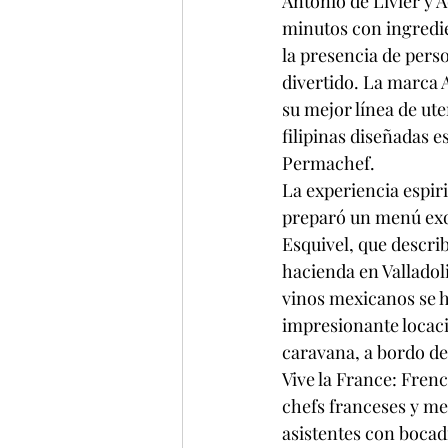
Antonio de Livier y 
minutos con ingredien
la presencia de pers
divertido. La marca 
su mejor línea de ut
filipinas diseñadas e
Permachef.
La experiencia espiri
preparó un menú exqui
Esquivel, que descri
hacienda en Valladoli
vinos mexicanos se hi
impresionante locaci
caravana, a bordo de
Vive la France: Frenc
chefs franceses y me
asistentes con bocadi