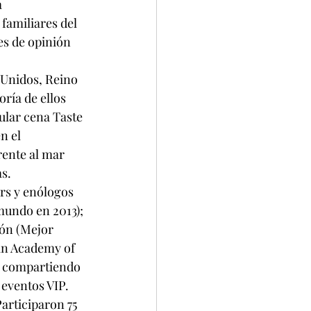
 
familiares del 
es de opinión 
 Unidos, Reino 
ría de ellos 
cular cena Taste 
n el 
ente al mar 
s.
rs y enólogos 
mundo en 2013); 
ón (Mejor 
an Academy of 
n compartiendo 
eventos VIP. 
articiparon 75 