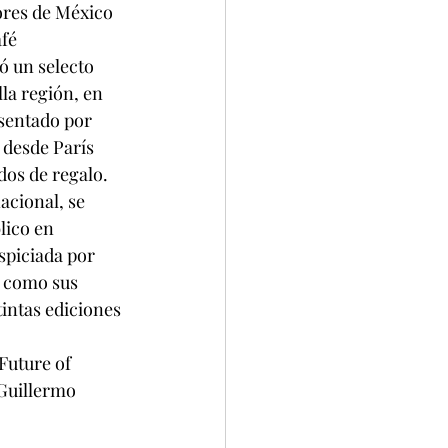
ores de México 
fé 
ó un selecto 
la región, en 
sentado por 
 desde París 
ados de regalo.
acional, se 
lico en 
spiciada por 
í como sus 
tintas ediciones 
Future of 
Guillermo 