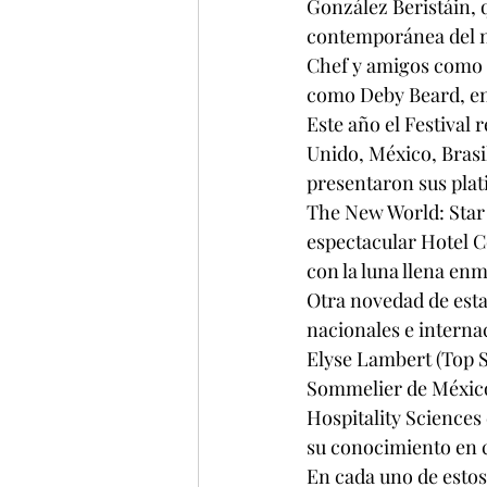
González Beristáin, 
contemporánea del no
Chef y amigos como E
como Deby Beard, en
Este año el Festival
Unido, México, Brasi
presentaron sus plati
The New World: Star C
espectacular Hotel C
con la luna llena en
Otra novedad de esta
nacionales e interna
Elyse Lambert (Top 
Sommelier de México
Hospitality Sciences
su conocimiento en c
En cada uno de estos