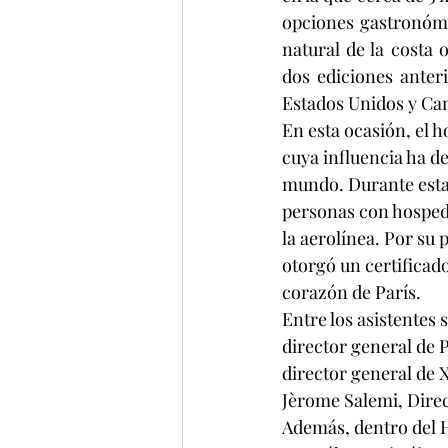
opciones gastronómi
natural de la costa 
dos ediciones anter
Estados Unidos y Ca
En esta ocasión, el 
cuya influencia ha d
mundo. Durante esta c
personas con hospeda
la aerolínea. Por su 
otorgó un certificado
corazón de París.
Entre los asistentes
director general de 
director general de 
Jèrome Salemi, Dire
Además, dentro del 