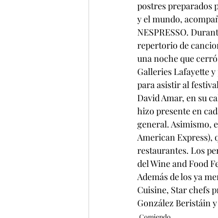
postres preparados 
y el mundo, acompaña
NESPRESSO. Durante l
repertorio de cancio
una noche que cerró
Galleries Lafayette 
para asistir al festiv
David Amar, en su ca
hizo presente en cada
general. Asimismo, e
American Express), q
restaurantes. Los per
del Wine and Food F
Además de los ya men
Cuisine, Star chefs 
González Beristáin y
Comiendo