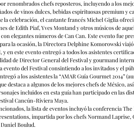
por renombrados chefs reposteros, incluyendo a los mej
dos de vinos dulces, bebidas espirituosas premium y ca
a celebración, el cantante francés Michel Giglia ofreci
nes de Edith Piaf, Yves Montand y otros músicos de aquel
 con elegantes números de Can Can. Este evento fue pre
y para la ocasión, la Directora Delphine Komorowski viajó
al, y en este evento entregó a todos los asistentes certific
lidad de Director General del Festival y gourmand intern
 evento del Festival consintiendo a los invitados y el púb
ntregó a los asistentes la “AMAR Guía Gourmet 2014” (au
ue destaca a algunos de los mejores chefs de México, as
sonajes incluidos en esta guía han participado en las dis
estival Cancún-Riviera Maya. 
cionados, la lista de eventos incluyó la conferencia The 
presentations, impartida por los chefs Normand Laprise, 
 Daniel Boulud.