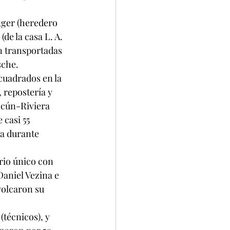
nger (heredero 
e la casa L. A. 
n transportadas 
sche.
cuadrados en la 
 repostería y 
ncún-Riviera 
 casi 55 
a durante 
rio único con 
aniel Vezina e 
volcaron su 
técnicos), y 