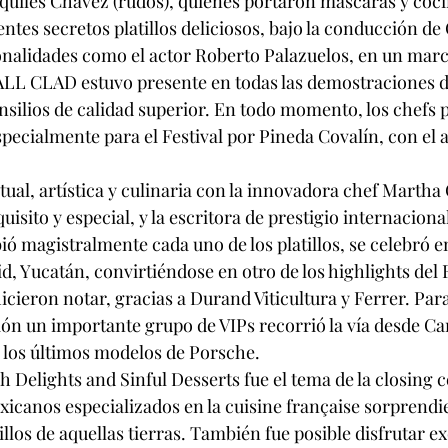
Aquiles Chávez (rudos), quienes portaron máscaras y coci
tes secretos platillos deliciosos, bajo la conducción de 
onalidades como el actor Roberto Palazuelos, en un marco
ALL CLAD estuvo presente en todas las demostraciones d
ensilios de calidad superior. En todo momento, los chefs 
specialmente para el Festival por Pineda Covalín, con el a
tual, artística y culinaria con la innovadora chef Martha 
sito y especial, y la escritora de prestigio internaciona
bió magistralmente cada uno de los platillos, se celebró 
d, Yucatán, convirtiéndose en otro de los highlights del F
cieron notar, gracias a Durand Viticultura y Ferrer. Para 
ón un importante grupo de VIPs recorrió la vía desde Ca
 los últimos modelos de Porsche.
h Delights and Sinful Desserts fue el tema de la closing c
xicanos especializados en la cuisine française sorprendie
llos de aquellas tierras. También fue posible disfrutar ex