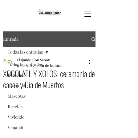
Entrada
Todas las entradas
Viajando Con Sabor
Todas las entradas
17 oct 2025
3 min de lectura
XOCOLATL Y XOLOS: ceremonia de
Bebiendo
cacao y Día de Muertos
Comiendo
Mascotas
Recetas
Viviendo
Viajando