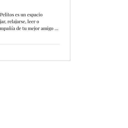
 Pelitos es un espacio
ar, relajarse, leer o
ompañía de tu mejor amigo de
peluditos reciben una camita
que puedan relajarse
 café. Latte Pelitos
idad donde seleccionan
roecológico y de comercio
nibilidad y apoyando a comu