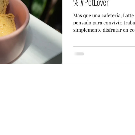
% #PetLover
Más que una cafetería, Latte
pensado para convivir, trabaj
simplemente disfrutar en c
cuatro patas. Al llegar, los 
con materiales suaves para 
mientras sus humanos disfrutan de su
es una cafetería de especial
granos de café orgánico, ag
justo, promoviendo la soste