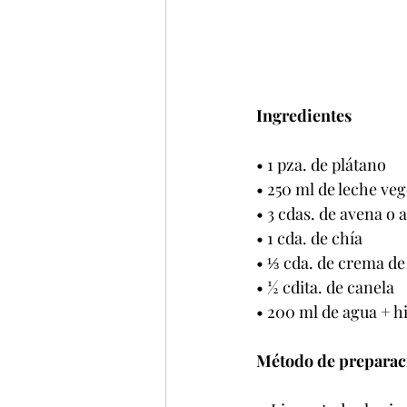
Ingredientes
• 1 pza. de plátano
• 250 ml de leche ve
• 3 cdas. de avena o
• 1 cda. de chía
• ⅓ cda. de crema de
• ½ cdita. de canela
• 200 ml de agua + h
Método de preparac