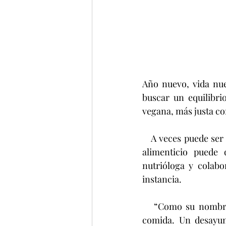
Año nuevo, vida nue
buscar un equilibri
vegana, más justa con
   A veces puede ser difícil incorporar los alimentos sin asesoramiento nutricional y el plan 
alimenticio puede 
nutrióloga y colab
instancia.
   “Como su nombre lo dice, el desayuno significa “romper el ayuno” entre la cena y la 
comida. Un desayun