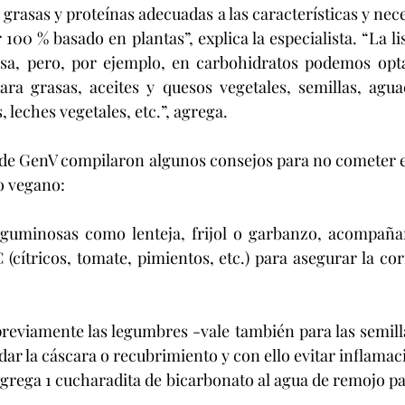
grasas y proteínas adecuadas a las características y nec
100 % basado en plantas”, explica la especialista. “La li
nsa, pero, por ejemplo, en carbohidratos podemos optar
ara grasas, aceites y quesos vegetales, semillas, aguac
 leches vegetales, etc.”, agrega.
o vegano:
guminosas como lenteja, frijol o garbanzo, acompañar
 (cítricos, tomate, pimientos, etc.) para asegurar la cor
eviamente las legumbres -vale también para las semilla
ar la cáscara o recubrimiento y con ello evitar inflamaci
 agrega 1 cucharadita de bicarbonato al agua de remojo p