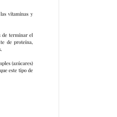
las vitaminas y 
de terminar el 
e de proteína, 
.
ples (azúcares) 
que este tipo de 