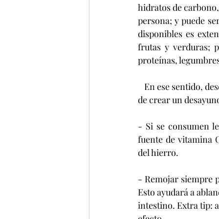
hidratos de carbono, 
persona; y puede ser 
disponibles es exte
frutas y verduras; p
proteínas, legumbres,
   En ese sentido, desde GenV compilaron algunos consejos para no cometer errores a la hora 
de crear un desayun
- Si se consumen le
fuente de vitamina C
del hierro.
- Remojar siempre pr
Esto ayudará a abland
intestino. Extra tip:
efecto.