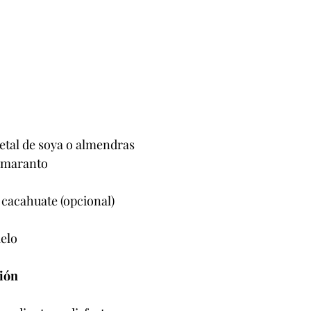
getal de soya o almendras
 amaranto
 cacahuate (opcional)
ielo
ión