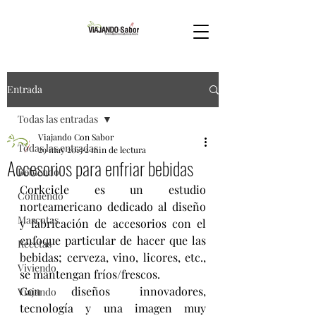
Entrada
Todas las entradas
Viajando Con Sabor
Todas las entradas
29 may 2015
2 min de lectura
Accesorios para enfriar bebidas
Bebiendo
Corkcicle es un estudio 
Comiendo
norteamericano dedicado al diseño 
Mascotas
y fabricación de accesorios con el 
enfoque particular de hacer que las 
Recetas
bebidas; cerveza, vino, licores, etc., 
Viviendo
se mantengan fríos/frescos.
Con diseños innovadores, 
Viajando
tecnología y una imagen muy 