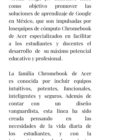
como objetivo promover las 
soluciones de aprendizaje de Google 
en México, que son impulsadas por 
losequipos de cómputo Chromebook  
de  Acer  especializados  en  facilitar  
a  los  estudiantes  y  docentes  el  
desarrollo  de  su máximo potencial 
educativo y profesional.
La  familia  Chromebook  de  Acer  
es  conocida  por  incluir  equipos  
intuitivos,  potentes,  funcionales, 
inteligentes  y  seguros.  Además  de  
contar con  un  diseño  
vanguardista,  esta  línea  ha  sido  
creada pensando  en  las  
necesidades  de  la  vida  diaria  de  
los  estudiantes,  y  con  la  