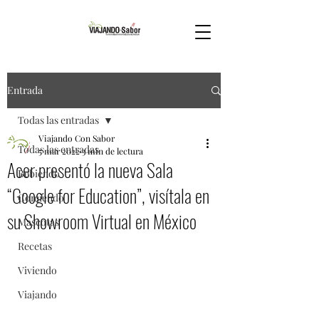
Entrada
Todas las entradas
Viajando Con Sabor
Todas las entradas
5 mar 2022
3 min de lectura
Acer presentó la nueva Sala
Bebiendo
“Google for Education”, visítala en
Comiendo
su Showroom Virtual en México
Mascotas
Recetas
Viviendo
Viajando