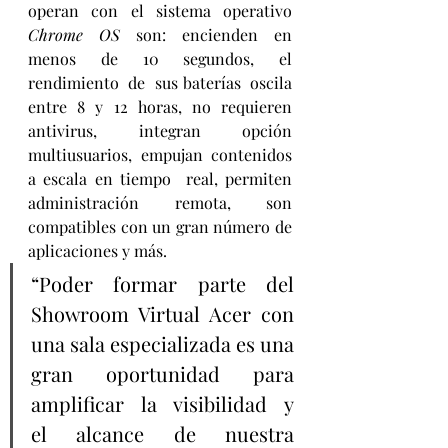
operan  con  el  sistema  operativo  
Chrome  OS
  son:  encienden  en  
menos  de  10  segundos,  el 
rendimiento  de  sus baterías  oscila  
entre  8  y  12  horas,  no  requieren  
antivirus,  integran  opción 
multiusuarios, empujan contenidos 
a escala en tiempo  real, permiten 
administración remota, son 
compatibles con un gran número de 
aplicaciones y más. 
“Poder formar parte del 
Showroom Virtual Acer con 
una sala especializada es una 
gran oportunidad para 
amplificar  la  visibilidad  y  
el  alcance  de  nuestra  