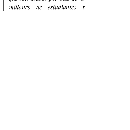
millones de estudiantes y 
docentes alrededor del 
mundo. Esta aceptación los ha 
convertido en en el 
dispositivo 
#1
 a nivel global  
en  el  sector  educativo.  En  
el  actual  mundo  híbrido  es  
de  suma  importancia  seguir 
desarrollando  tecnología  que  
empodere  el  talento  de  los 
jóvenes en México”,
 concluyó 
Ricardo Payán, Director de 
Alianzas Comerciales de 
Chrome OS para 
Latinoamérica.