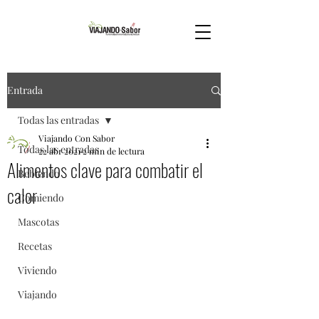
Entrada
Todas las entradas
Viajando Con Sabor
Todas las entradas
22 abr 2021
2 min de lectura
Alimentos clave para combatir el
Bebiendo
calor
Comiendo
Mascotas
Recetas
Viviendo
Viajando