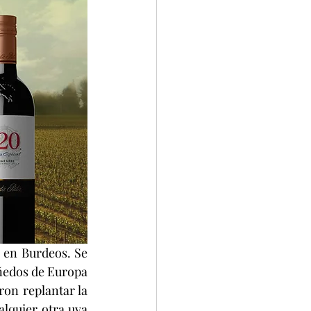
 en Burdeos.
 Se 
iñedos de Europa 
on replantar la 
lquier otra uva 