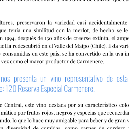
ultores, preservaron la variedad casi accidentalmente 
ue tenía una similitud con la merlot, de hecho se le
n 
1994, después de 130 años de creerse extinta, el ampe
t la redescubrió en el Valle del Maipo (Chile). Esta var
y consumidas en este país, se ha convertido en la uva ins
su vez como el mayor productor de Carmenere.
nos presenta un vino representativo de esta
le: 120 Reserva Especial Carmenere.
e Central, este vino destaca por su característico color
mático por frutos rojos, negros y especias que recuerdan
undo, lo que lo hace muy amigable para beber y de gran ve
 diversidad de comidas, como carnes de cordero y 