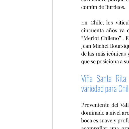
común de Burdeos. 
En Chile, los vitic
cincuenta años ya q
“Merlot Chileno” . E
Jean Michel Boursiquo
de las más icónicas 
que se posiciona a 
Viña Santa Rita 
variedad para Chi
Proveniente del Vall
dominado a nivel aro
boca es suave y prof
acompañar una gran