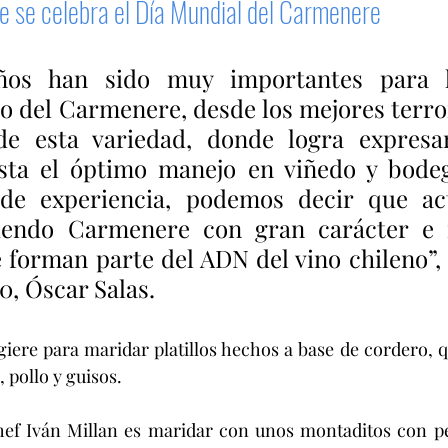
e se celebra el Día Mundial del Carmenere
ños han sido muy importantes para l
 del Carmenere, desde los mejores terroir
de esta variedad, donde logra expresar
asta el óptimo manejo en viñedo y bodeg
 de experiencia, podemos decir que act
iendo Carmenere con gran carácter e id
 forman parte del ADN del vino chileno”, 
0, Óscar Salas.
giere para maridar platillos hechos a base de cordero, 
, pollo y guisos.
hef Iván Millan es maridar con unos montaditos con pes