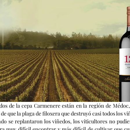
dos de la cepa Carmenere están en la región de Médoc,
a de que la plaga de filoxera que destruyó casi todos los v
do se replantaron los viñedos, los viticultores no pudier
 muy difícil encontrar y más difícil de cultivar que cua