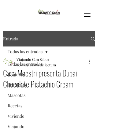
Entrada
Todas las entradas
Viajando Con Sabor
Todas las entradas
20 may
2 min de lectura
Casa Maestri presenta Dubai
Bebiendo
Chocolate Pistachio Cream
Comiendo
Mascotas
Recetas
Viviendo
Viajando