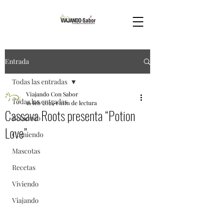
Entrada
Todas las entradas
Viajando Con Sabor
Todas las entradas
16 feb 2024
1 min de lectura
Cassava Roots presenta “Potion
Bebiendo
Love”
Comiendo
Mascotas
Recetas
Viviendo
Viajando