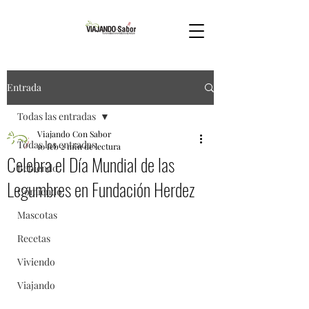
Entrada
Todas las entradas
Viajando Con Sabor
Todas las entradas
10 feb
2 min de lectura
Celebra el Día Mundial de las
Bebiendo
Legumbres en Fundación Herdez
Comiendo
Mascotas
Recetas
Viviendo
Viajando