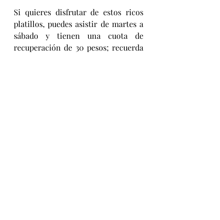
Si quieres disfrutar de estos ricos 
platillos, puedes asistir de martes a 
sábado y tienen una cuota de 
recuperación de 30 pesos; recuerda 
que sólo aceptan pago en efectivo. 
¡No dejes de visitarlos!
Comiendo
Entradas recientes
Ver todo