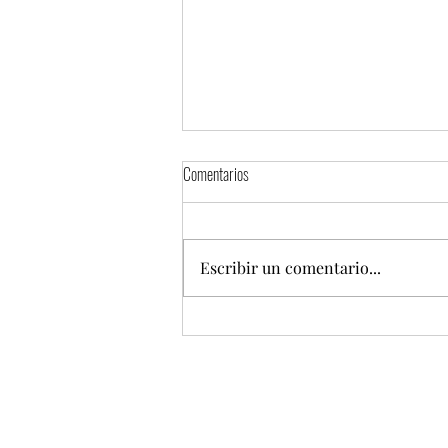
Comentarios
Escribir un comentario...
Llega a México “Vista Corona”, el oasis de
Corona en el aeropuerto de Guadalajara