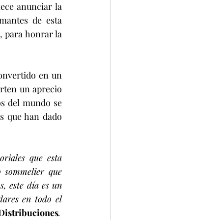
ece anunciar la 
mantes de esta 
, para honrar la 
onvertido en un 
ten un aprecio 
os del mundo se 
es que han dado 
riales que esta 
o sommelier que 
, este día es un 
ares en todo el 
 Distribuciones
.