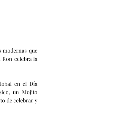
as modernas que 
 Ron celebra la 
obal en el Día 
ico, un Mojito 
o de celebrar y 