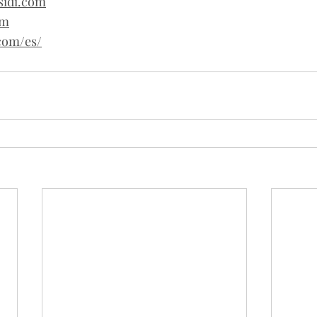
esidi.com
om
com/es/