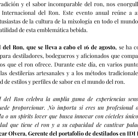
radición y el sabor incomparable del ron, nos enorgull
 Internacional del Ron. Este evento anual reúne a a
tusiastas de la cultura de la mixología en todo el mundo
rsatilidad de esta emblemática bebida.
 del Ron, que se lleva a cabo el 16 de agosto,
 se ha c
para destiladores, bodegueros y aficionados que compar
os que el ron ofrece. Durante este día, en varios punt
as destilerías artesanales y a los métodos tradicional
d de estilos y perfiles de sabor en el mundo del ron.
l del Ron celebra la amplia gama de experiencias senso
puede proporcionar. No importa si eres un profesional 
da o un spirits lover que busca innovar con cócteles únicos
lidad que tiene el ron y a su capacidad de cautivar palad
ar Olvera, Gerente del portafolio de destilados en IDI