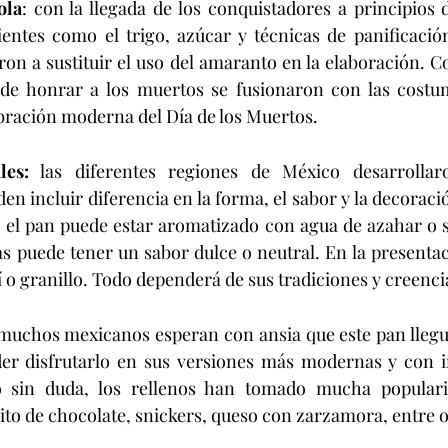
ola
: con la llegada de los conquistadores a principios de
ientes como el trigo, azúcar y técnicas de panificació
n a sustituir el uso del amaranto en la elaboración. Con
 de honrar a los muertos se fusionaron con las costumb
ebración moderna del Día de los Muertos.
les:
 las diferentes regiones de México desarrollar
en incluir diferencia en la forma, el sabor y la decoraci
 el pan puede estar aromatizado con agua de azahar o se
s puede tener un sabor dulce o neutral. En la presentaci
í o granillo. Todo dependerá de sus tradiciones y creenci
 muchos mexicanos esperan con ansia que este pan llegue 
er disfrutarlo en sus versiones más modernas y con in
o sin duda, los rellenos han tomado mucha populari
jito de chocolate, snickers, queso con zarzamora, entre o