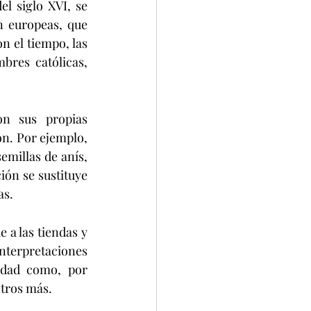
l siglo XVI, se 
n europeas, que 
 el tiempo, las 
res católicas, 
on sus propias 
ón. Por ejemplo, 
millas de anís, 
ón se sustituye 
as.
a las tiendas y 
terpretaciones 
dad como, por 
tros más. 