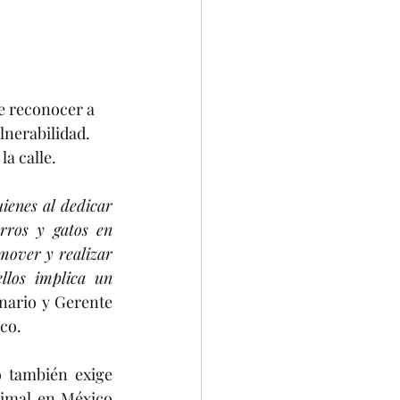
e reconocer a 
lnerabilidad. 
la calle.
enes al dedicar 
ros y gatos en 
mover y realizar 
los implica un 
nario y Gerente 
co.
 también exige 
imal en México 