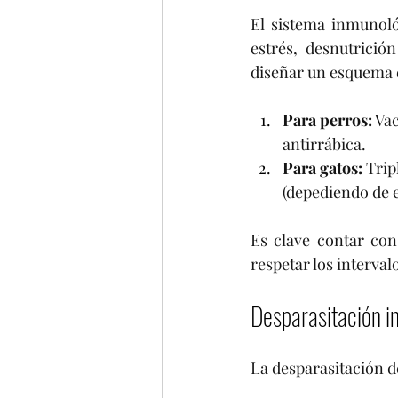
El sistema inmunoló
estrés, desnutrició
diseñar un esquema d
Para perros:
 Va
antirrábica.
Para gatos:
 Trip
(depediendo de e
Es clave contar con
respetar los interval
Desparasitación i
La desparasitación d