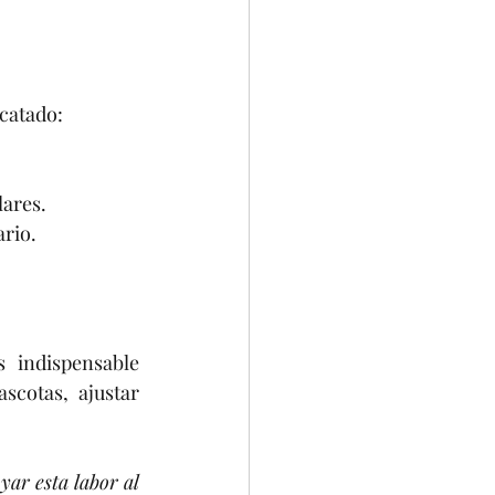
scatado:
lares.
ario.
 indispensable 
cotas, ajustar 
ar esta labor al 