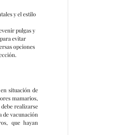
les y el estilo 
evenir pulgas y 
para evitar 
ersas opciones 
ección.
en situación de 
ores mamarios, 
debe realizarse 
a de vacunación 
os, que hayan 