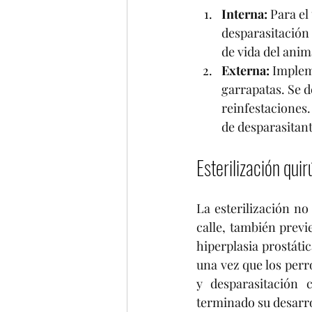
Interna:
 Para el
desparasitación 
de vida del anim
Externa:
 Implem
garrapatas. Se d
reinfestaciones
de desparasitant
Esterilización quir
La esterilización no
calle, también prev
hiperplasia prostáti
una vez que los perr
y desparasitación 
terminado su desarro