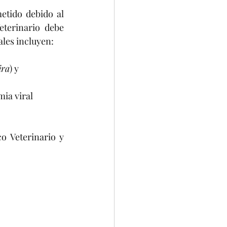
tido debido al 
terinario debe 
les incluyen:
ira
) y 
mia viral 
 Veterinario y 