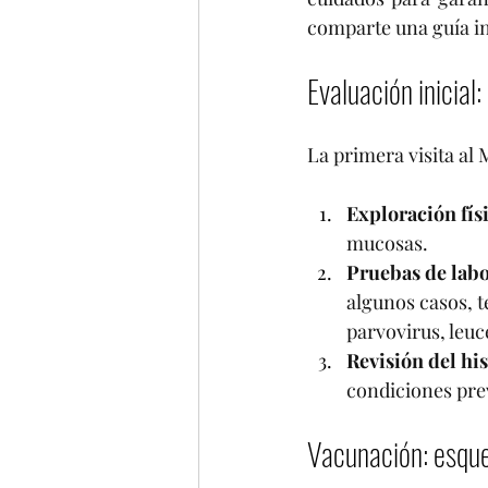
comparte una guía in
Evaluación inicial
La primera visita al 
Exploración fís
mucosas.
Pruebas de labo
algunos casos, t
parvovirus, leuc
Revisión del his
condiciones prev
Vacunación: esqu