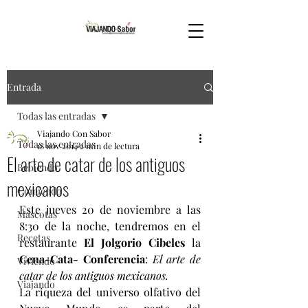
Entrada
Todas las entradas
Viajando Con Sabor
Todas las entradas
18 nov 2014
2 min de lectura
El arte de catar de los antiguos
Bebiendo
mexicanos
Comiendo
Este jueves 20 de noviembre a las 
Mascotas
8:30 de la noche, tendremos en el 
Recetas
restaurante 
El Jolgorio Cibeles
 la 
Cena-Cata- Conferencia
: 
El arte de 
Viviendo
catar de los antiguos mexicanos.
Viajando
La riqueza del universo olfativo del 