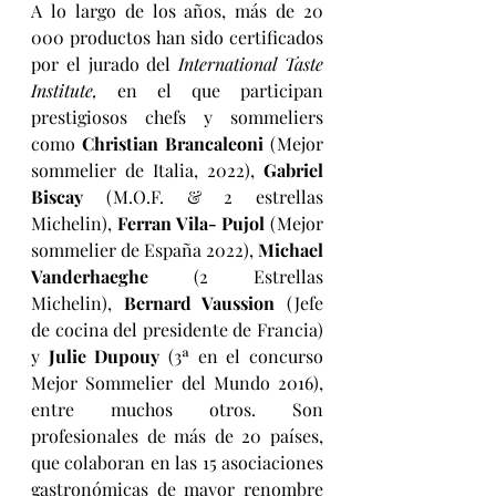
A lo largo de los años, más de 20 
000 productos han sido certificados 
por el jurado del 
International Taste 
Institute,
 en el que participan 
prestigiosos chefs y sommeliers 
como 
Christian Brancaleoni
 (Mejor 
sommelier de Italia, 2022), 
Gabriel 
Biscay
 (M.O.F. & 2 estrellas 
Michelin), 
Ferran Vila- Pujol
 (Mejor 
sommelier de España 2022), 
Michael 
Vanderhaeghe
 (2 Estrellas 
Michelin), 
Bernard Vaussion
 (Jefe 
de cocina del presidente de Francia) 
y 
Julie Dupouy
 (3ª en el concurso 
Mejor Sommelier del Mundo 2016), 
entre muchos otros. Son 
profesionales de más de 20 países, 
que colaboran en las 15 asociaciones 
gastronómicas de mayor renombre 