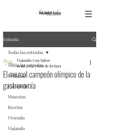
Entrada
Todas las entradas
Viajando Con Sabor
Todas las entradas
19 jul 2024
7 min de lectura
El mezcal campeón olímpico de la
Bebiendo
gastronomía
Comiendo
Mascotas
Recetas
Viviendo
Viajando